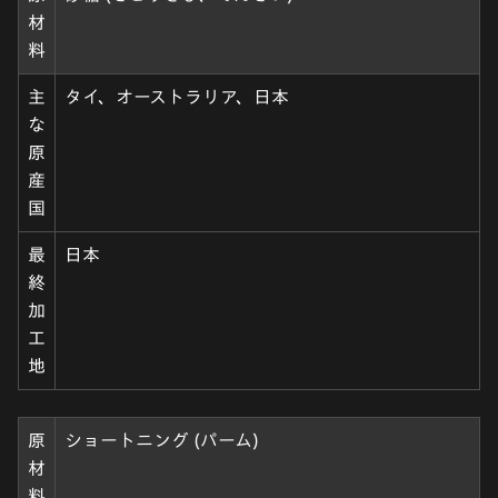
材
料
主
タイ、オーストラリア、日本
な
原
産
国
最
日本
終
加
工
地
原
ショートニング (パーム)
材
料