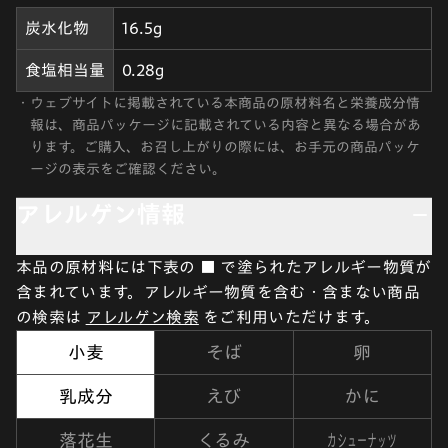
炭水化物
16.5g
食塩相当量
0.28g
・
ウェブサイトに掲載されている本商品の原材料名と栄養成分情
報は、商品パッケージに記載されている内容と異なる場合があ
ります。ご購入、お召し上がりの際には、お手元の商品パッケ
ージの表示をご確認ください。
アレルゲン情報
本品の原材料には下表の ■ で塗られたアレルギー物質が
含まれています。アレルギー物質を含む・含まない商品
の検索は
アレルゲン検索
をご利用いただけます。
小麦
そば
卵
乳成分
えび
かに
カシューナッツ
落花生
くるみ