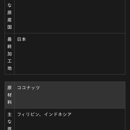
な
原
産
国
最
日本
終
加
工
地
原
ココナッツ
材
料
主
フィリピン、インドネシア
な
原