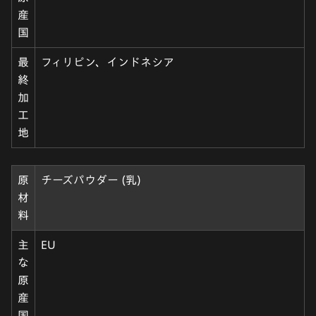
産
国
最
フィリピン、インドネシア
終
加
工
地
原
チーズパウダー (乳)
材
料
主
EU
な
原
産
国