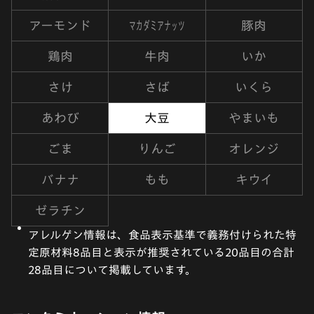
マカダミアナッツ
アーモンド
豚肉
鶏肉
牛肉
いか
さけ
さば
いくら
あわび
大豆
やまいも
ごま
りんご
オレンジ
バナナ
もも
キウイ
ゼラチン
アレルゲン情報は、食品表示基準で義務付けられた特
定原材料8品目と表示が推奨されている20品目の合計
28品目について掲載しています。