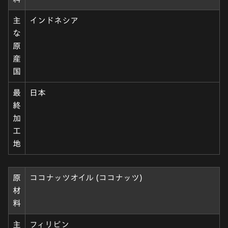
主
インドネシア
な
原
産
国
最
日本
終
加
工
地
原
ココナッツオイル (ココナッツ)
材
料
主
フィリピン