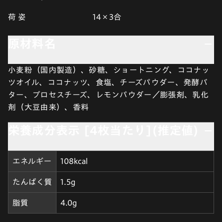
荷 姿
14×3合
原材料名
小麦粉（国内製造）、砂糖、ショートニング、ココナッ
ツオイル、ココナッツ、食塩、チーズパウダー、発酵バ
ター、プロセスチーズ、レモンパウダー／膨張剤、乳化
剤（大豆由来）、香料
栄養成分表示 [4枚当たり](推定値)
エネルギー
108kcal
たんぱく質
1.5g
脂質
4.0g