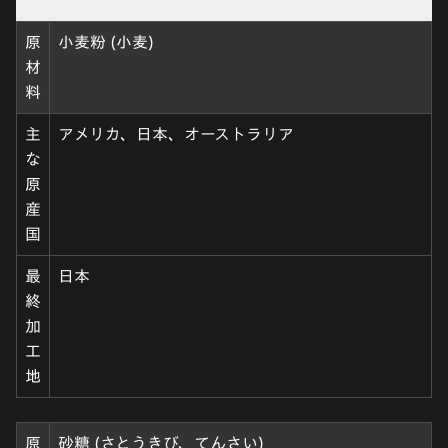
原
小麦粉 (小麦)
材
料
主
アメリカ、日本、オーストラリア
な
原
産
国
最
日本
終
加
工
地
原
砂糖 (さとうきび、てんさい)