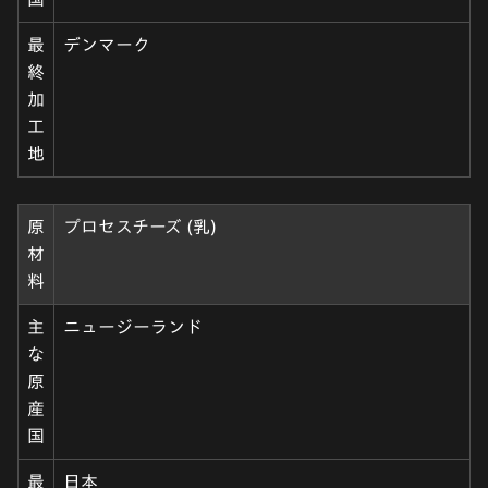
最
デンマーク
終
加
工
地
原
プロセスチーズ (乳)
材
料
主
ニュージーランド
な
原
産
国
最
日本