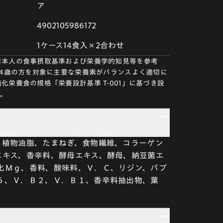
ア
4902105986172
1ケース14食入×2合わせ
日本人の食事摂取基準および栄養学的知見等を参考
64歳の方を対象に主要な栄養素がバランスよく適切に
化栄養食の規格「栄養設計基準 T-001」に基づき設
す。
、植物油脂、たまねぎ、食物繊維、コラーゲン
エキス、香辛料、酵母エキス、酵母、納豆菌エ
化Ｍｇ、香料、酸味料、Ｖ．Ｃ、リジン、パプ
６、Ｖ．Ｂ２、Ｖ．Ｂ１、香辛料抽出物、葉