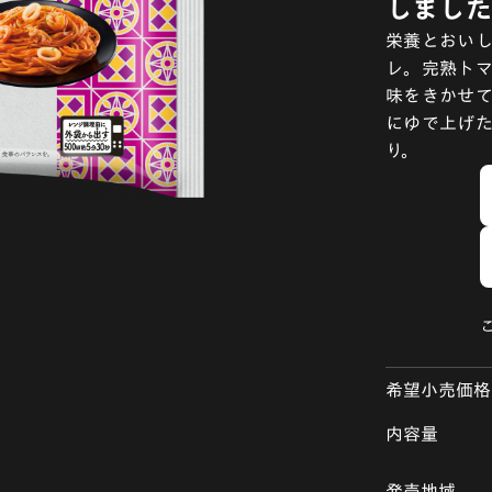
しました
栄養とおい
レ。完熟ト
味をきかせて
にゆで上げ
り。
希望小売価格
内容量
発売地域