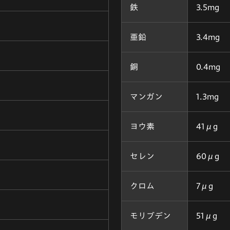
鉄
3.5mg
亜鉛
3.4mg
銅
0.4mg
マンガン
1.3mg
ヨウ素
41μg
セレン
60μg
クロム
7μg
モリブデン
51μg