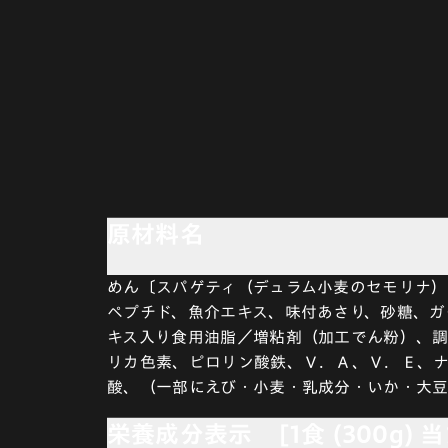
原材料名
めん〔スパゲティ（デュラム小麦のセモリナ）
ペプチド、魚介エキス、味付あさり、砂糖、ガ
キス入り食用油脂／増粘剤（加工でん粉）、
リカ色素、ピロリン酸鉄、Ｖ．Ａ、Ｖ．Ｅ、
酸、（一部にえび・小麦・乳成分・いか・大
栄養成分表示 [1食 (300g) 