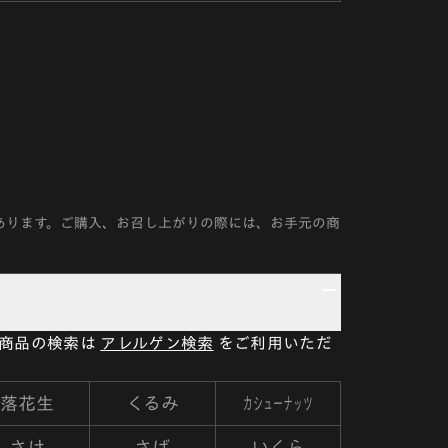
あります。ご購入、お召し上がりの際には、お手元の商
い商品の検索は
アレルゲン検索
をご利用いただ
カシューナッツ
落花生
くるみ
さけ
さば
いくら