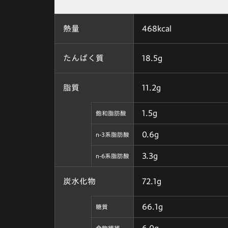
熱量
468kcal
たんぱく質
18.5g
脂質
11.2g
1.5g
飽和脂肪酸
0.6g
n-3系脂肪酸
3.3g
n-6系脂肪酸
炭水化物
72.1g
66.1g
糖質
6.0g
食物繊維