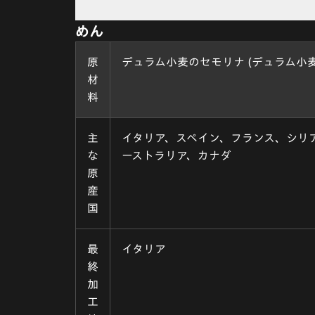
めん
原
デュラム小麦のセモリナ (デュラム小麦
材
料
主
イタリア、スペイン、フランス、シリ
な
ーストラリア、カナダ
原
産
国
最
イタリア
終
加
工