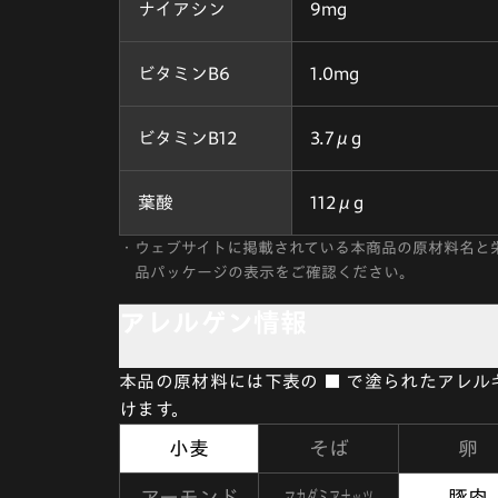
ナイアシン
9mg
ビタミンB6
1.0mg
ビタミンB12
3.7μg
葉酸
112μg
・
ウェブサイトに掲載されている本商品の原材料名と
品パッケージの表示をご確認ください。
アレルゲン情報
本品の原材料には下表の ■ で塗られたアレ
けます。
小麦
そば
卵
マカダミアナッツ
アーモンド
豚肉