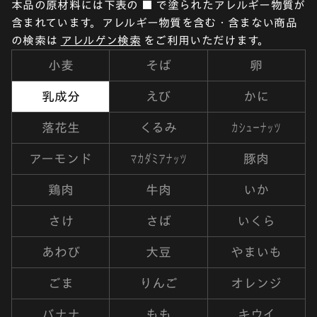
本品の原材料には下表の ■ で塗られたアレルギー物質が
含まれています。アレルギー物質を含む・含まない商品
の検索は
アレルゲン検索
をご利用いただけます。
小麦
そば
卵
乳成分
えび
かに
カシューナッツ
落花生
くるみ
マカダミアナッツ
アーモンド
豚肉
鶏肉
牛肉
いか
さけ
さば
いくら
あわび
大豆
やまいも
ごま
りんご
オレンジ
バナナ
もも
キウイ