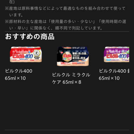
在)
※
産地は原料事情などによって最適なものを組み合わせて使って
います。
※
原材料の主な産地は「使用量の多い・少ない」「使用時期の遅
い・早い」に関係なく、順不同で列記しています。
おすすめの商品
ピルクル400
ピルクル400 鉄
ピルクル ミラクル
65ml×10
65ml×10
ケア 65ml×8