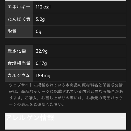
エネルギー
112kcal
たんぱく質
5.2g
脂質
0g
炭水化物
22.9g
食塩相当量
0.17g
カルシウム
184mg
・
ウェブサイトに掲載されている本商品の原材料名と栄養成分情
報は、商品パッケージに記載されている内容と異なる場合があ
ります。ご購入、お召し上がりの際には、お手元の商品パッケ
ージの表示をご確認ください。
アレルゲン情報