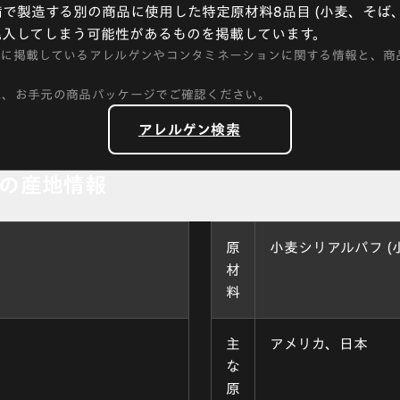
で製造する別の商品に使用した特定原材料8品目 (小麦、そば、
混入してしまう可能性があるものを掲載しています。
トに掲載しているアレルゲンやコンタミネーションに関する情報と、商
に、お手元の商品パッケージでご確認ください。
アレルゲン検索
の産地情報
原
小麦シリアルパフ (
材
料
主
アメリカ、日本
な
原