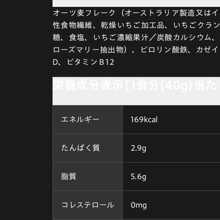
オーツ麦フレーク（オーストラリア製造又はイ
性食物繊維、乾燥いちご加工品、いちごクラ
糖、食塩、いちご濃縮果汁／炭酸カルシウム、
ローズマリー抽出物）、ピロリン酸鉄、カゼイ
D、ビタミンＢ12
栄養成分表示[1食分(40g)当た
エネルギー
169kcal
たんぱく質
2.9g
脂質
5.6g
コレステロール
0mg