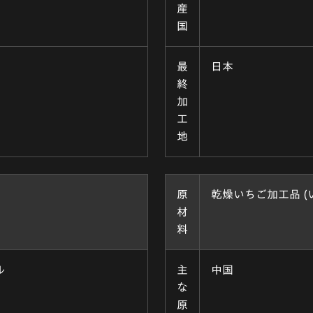
産
国
最
日本
終
加
工
地
原
乾燥いちご加工品 (
材
料
ル
主
中国
な
原