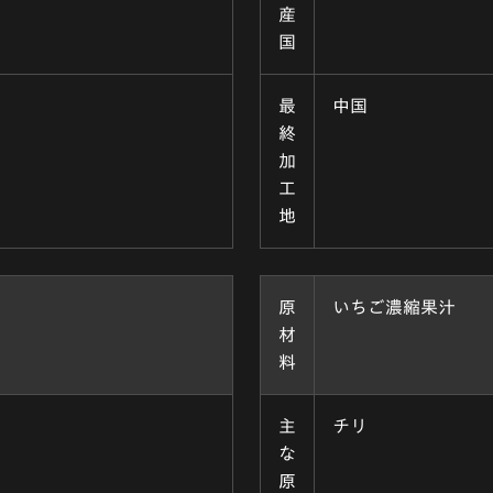
産
国
最
中国
終
加
工
地
原
いちご濃縮果汁
材
料
主
チリ
な
原