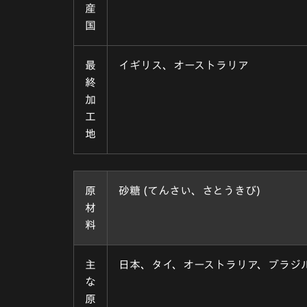
産
国
最
イギリス、オーストラリア
終
加
工
地
原
砂糖 (てんさい、さとうきび)
材
料
主
日本、タイ、オーストラリア、ブラジ
な
原