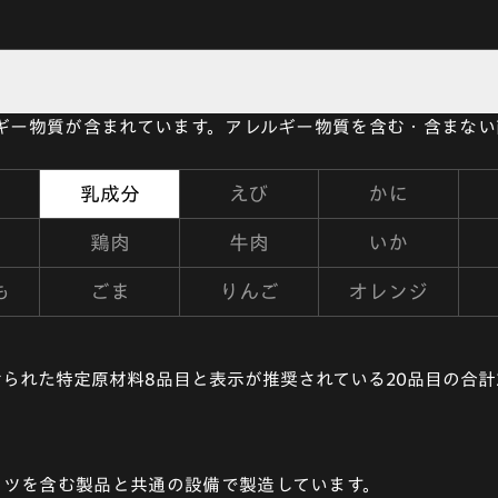
ルギー物質が含まれています。アレルギー物質を含む・含まな
乳成分
えび
かに
鶏肉
牛肉
いか
も
ごま
りんご
オレンジ
られた特定原材料8品目と表示が推奨されている20品目の合計
ッツを含む製品と共通の設備で製造しています。