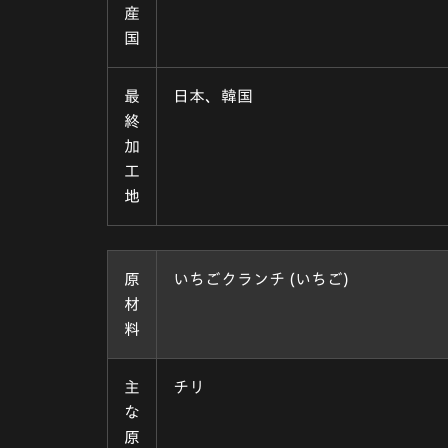
産
国
最
日本、韓国
終
加
工
地
原
いちごクランチ (いちご)
材
料
主
チリ
な
原