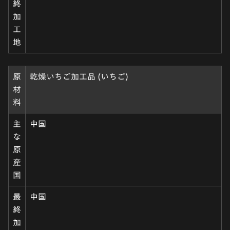
終
加
工
地
原
乾燥いちご加工品 (いちご)
材
料
主
中国
な
原
産
国
最
中国
終
加