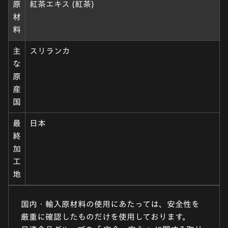
原
紅茶エキス (紅茶)
材
料
主
スリランカ
な
原
産
国
最
日本
終
加
工
地
国内・輸入原材料の使用にあたっては、安全性を
厳重に確認したものだけを使用しております。