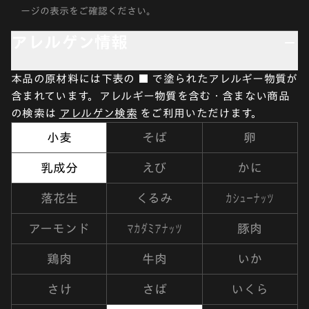
ージの表示をご確認ください。
アレルゲン情報
本品の原材料には下表の ■ で塗られたアレルギー物質が
含まれています。アレルギー物質を含む・含まない商品
の検索は
アレルゲン検索
をご利用いただけます。
小麦
そば
卵
乳成分
えび
かに
カシューナッツ
落花生
くるみ
マカダミアナッツ
アーモンド
豚肉
鶏肉
牛肉
いか
さけ
さば
いくら