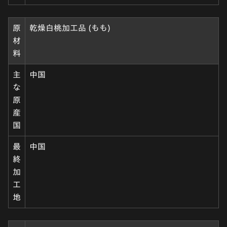
原
乾燥白桃加工品 (もも)
材
料
主
中国
な
原
産
国
最
中国
終
加
工
地