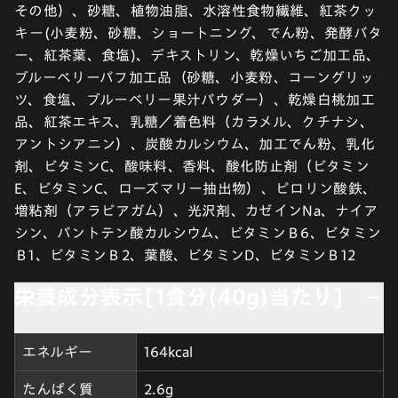
その他）、砂糖、植物油脂、水溶性食物繊維、紅茶クッ
キー(小麦粉、砂糖、ショートニング、でん粉、発酵バタ
ー、紅茶葉、食塩)、デキストリン、乾燥いちご加工品、
ブルーベリーパフ加工品（砂糖、小麦粉、コーングリッ
ツ、食塩、ブルーベリー果汁パウダー）、乾燥白桃加工
品、紅茶エキス、乳糖／着色料（カラメル、クチナシ、
アントシアニン）、炭酸カルシウム、加工でん粉、乳化
剤、ビタミンC、酸味料、香料、酸化防止剤（ビタミン
E、ビタミンC、ローズマリー抽出物）、ピロリン酸鉄、
増粘剤（アラビアガム）、光沢剤、カゼインNa、ナイア
シン、パントテン酸カルシウム、ビタミンＢ6、ビタミン
Ｂ1、ビタミンＢ2、葉酸、ビタミンD、ビタミンＢ12
栄養成分表示[1食分(40g)当たり]
エネルギー
164kcal
たんぱく質
2.6g