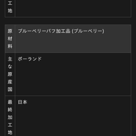
工
地
原
ブルーベリーパフ加工品 (ブルーベリー)
材
料
主
ポーランド
な
原
産
国
最
日本
終
加
工
地