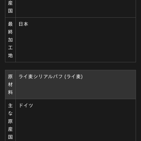
産
国
最
日本
終
加
工
地
原
ライ麦シリアルパフ (ライ麦)
材
料
主
ドイツ
な
原
産
国