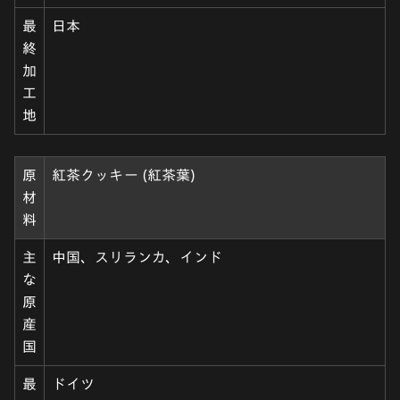
最
日本
終
加
工
地
原
紅茶クッキー (紅茶葉)
材
料
主
中国、スリランカ、インド
な
原
産
国
最
ドイツ