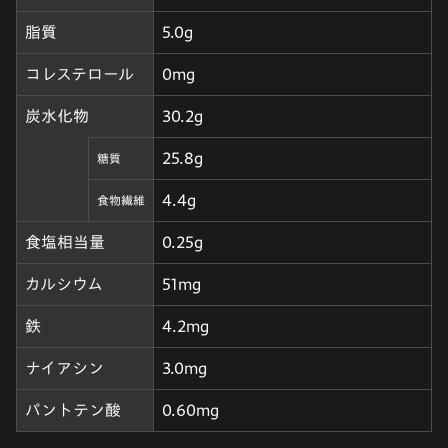
脂質
5.0g
コレステロール
0mg
炭水化物
30.2g
25.8g
糖質
4.4g
食物繊維
食塩相当量
0.25g
カルシウム
51mg
鉄
4.2mg
ナイアシン
3.0mg
パントテン酸
0.60mg