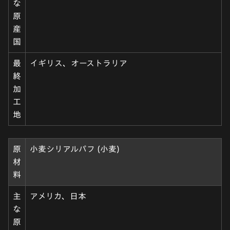
な
原
産
国
最
イギリス、オーストラリア
終
加
工
地
原
小麦シリアルパフ (小麦)
材
料
主
アメリカ、日本
な
原