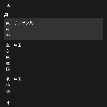
地
具
原
チンゲン菜
材
料
主
中国
な
原
産
国
最
中国
終
加
工
地