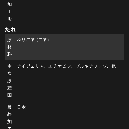
加
工
地
たれ
原
ねりごま (ごま)
材
料
主
ナイジェリア、エチオピア、ブルキナファソ、他
な
原
産
国
最
日本
終
加
工