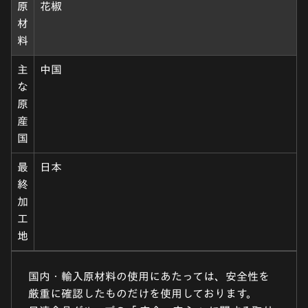
原
花椒
材
料
主
中国
な
原
産
国
最
日本
終
加
工
地
国内・輸入原材料の使用にあたっては、安全性を
厳重に確認したものだけを使用しております。