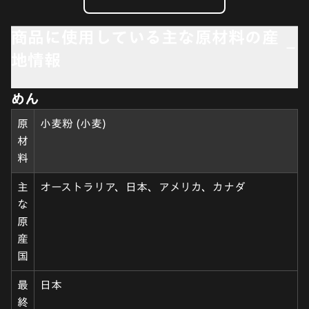
商品に使用している主な原材料の産
地情報
めん
原
小麦粉 (小麦)
材
料
主
オーストラリア、日本、アメリカ、カナダ
な
原
産
国
最
日本
終