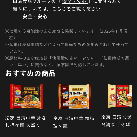
日清食品グループの「
安全・安心
」に関する取り
組みについては、こちらをご覧ください。
安全・安心
※
使用する可能性のある産地を掲載しています。 (2025年11月現
在)
※
産地は原料事情などによって最適なものを組み合わせて使って
います。
※
原材料の主な産地は「使用量の多い・少ない」「使用時期の遅
い・早い」に関係なく、順不同で列記しています。
おすすめの商品
冷凍 日清まぜ麺
冷凍 日清中華 汁な
冷凍 日清中華 辣椒
台湾まぜそば
し担々麺 大盛り
担々麺