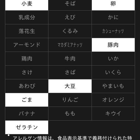
小麦
そば
卵
乳成分
えび
かに
カシューナッツ
落花生
くるみ
マカダミアナッツ
アーモンド
豚肉
鶏肉
牛肉
いか
さけ
さば
いくら
あわび
大豆
やまいも
ごま
りんご
オレンジ
バナナ
もも
キウイ
ゼラチン
アレルゲン情報は、食品表示基準で義務付けられた特