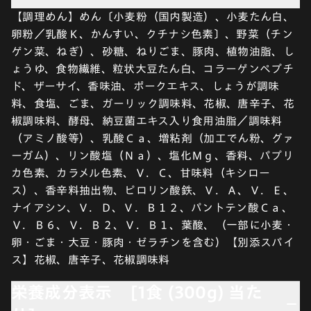
【調理めん】めん〔小麦粉（国内製造）、小麦たん白、
卵粉／乳酸Ｋ、かんすい、クチナシ色素〕、野菜（チン
ゲン菜、ねぎ）、砂糖、ねりごま、豚肉、植物油脂、し
ょうゆ、食物繊維、粒状大豆たん白、コラーゲンペプチ
ド、ザーサイ、香味油、ポークエキス、しょうが調味
料、食塩、ごま、ガーリック調味料、花椒、唐辛子、花
椒調味料、酵母、納豆菌エキス入り食用油脂／調味料
（アミノ酸等）、乳酸Ｃａ、増粘剤（加工でん粉、グァ
ーガム）、リン酸塩（Ｎａ）、塩化Ｍｇ、香料、パプリ
カ色素、カラメル色素、Ｖ．Ｃ、甘味料（キシロー
ス）、香辛料抽出物、ピロリン酸鉄、Ｖ．Ａ、Ｖ．Ｅ、
ナイアシン、Ｖ．Ｄ、Ｖ．Ｂ１２、パントテン酸Ｃａ、
Ｖ．Ｂ６、Ｖ．Ｂ２、Ｖ．Ｂ１、葉酸、（一部に小麦・
卵・ごま・大豆・豚肉・ゼラチンを含む）【別添スパイ
ス】花椒、唐辛子、花椒調味料
栄養成分表示 [1食 (300g) 当た