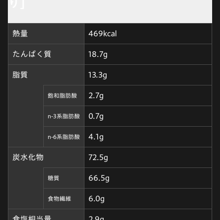
り]
熱量
469kcal
たんぱく質
18.7g
脂質
13.3g
2.7g
飽和脂肪酸
0.7g
n-3系脂肪酸
4.1g
n-6系脂肪酸
炭水化物
72.5g
66.5g
糖質
6.0g
食物繊維
食塩相当量
2.9g