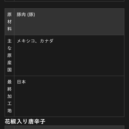
原
豚肉 (豚)
材
料
主
メキシコ、カナダ
な
原
産
国
最
日本
終
加
工
地
花椒入り唐辛子