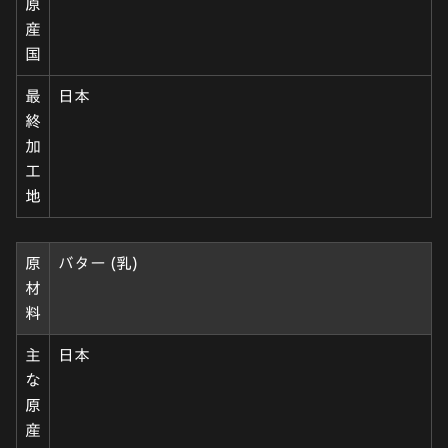
原
産
国
最
日本
終
加
工
地
原
バター (乳)
材
料
主
日本
な
原
産