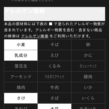
ージの表示をご確認ください。
アレルゲン情報
本品の原材料には下表の ■ で塗られたアレルギー物質が
含まれています。アレルギー物質を含む・含まない商品
の検索は
アレルゲン検索
をご利用いただけます。
小麦
そば
卵
乳成分
えび
かに
カシューナッツ
落花生
くるみ
マカダミアナッツ
アーモンド
豚肉
鶏肉
牛肉
いか
さけ
さば
いくら
あわび
大豆
やまいも