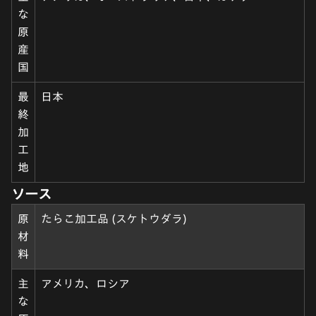
な
原
産
国
最
日本
終
加
工
地
ソース
原
たらこ加工品 (スケトウダラ)
材
料
主
アメリカ、ロシア
な