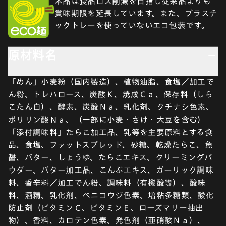
本品は食品ロス削減を目指し従来品よりも
賞味期限を延長しています。また、プラスチ
ックトレーを使っていないエコ包装です。
原材料名
「めん」小麦粉（国内製造）、植物油脂、食塩／加工で
ん粉、トレハロース、炭酸Ｋ、焼成Ｃａ、保存料（しら
こたん白）、酵素、炭酸Ｎａ、乳化剤、クチナシ色素、
ポリリン酸Ｎａ、（一部に小麦・さけ・大豆を含む）
「添付調味料」たらこ加工品、乳等を主要原料とする食
品、食塩、ファットスプレッド、砂糖、乾燥たらこ、魚
醤、バター、しょうゆ、たらこエキス、クリーミングパ
ウダー、バター加工品、こんぶエキス、ガーリック調味
料、香辛料／加工でん粉、調味料（有機酸等）、酸味
料、酒精、乳化剤、ベニコウジ色素、増粘多糖類、酸化
防止剤（ビタミンＣ、ビタミンＥ、ローズマリー抽出
物）、香料、カロテン色素、発色剤（亜硝酸Ｎａ）、