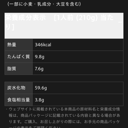
（一部に小麦・乳成分・大豆を含む）
栄養成分表示 [1人前 (210g) 当た
り]
熱量
346kcal
たんぱく質
9.8g
脂質
7.6g
炭水化物
59.6g
食塩相当量
3.8g
・
ウェブサイトに掲載されている本商品の原材料名と栄養成分情
報は、商品パッケージに記載されている内容と異なる場合があ
ります。ご購入、お召し上がりの際には、お手元の商品パッケ