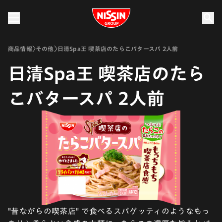
Nissin Group
商品情報
その他
日清Spa王 喫茶店のたらこバタースパ 2人前
日清Spa王 喫茶店のたら
こバタースパ 2人前
"昔ながらの喫茶店" で食べるスパゲッティのようなもっ