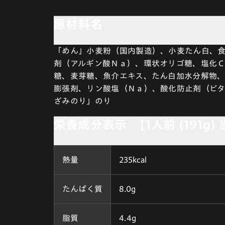
原材料名
「めん」小麦粉（国内製造）、小麦たん白、
剤（アルギン酸Ｎａ）、環状オリゴ糖、塩化
糖、麦芽糖、魚介エキス、たん白加水分解物
膨張剤、リン酸塩（Ｎａ）、酸化防止剤（ビ
ざみのり」のり
栄養成分表示 [1人前 (191g)
熱量
235kcal
たんぱく質
8.0g
脂質
4.4g