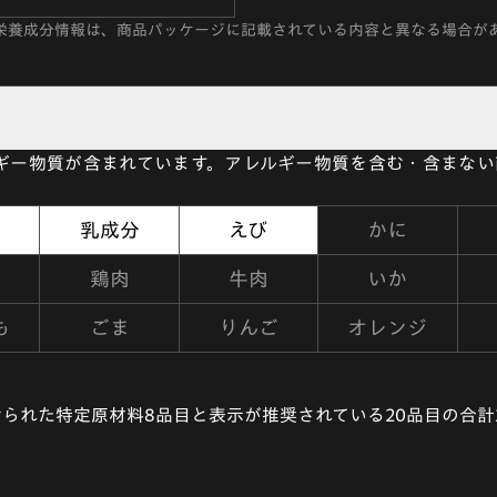
栄養成分情報は、商品パッケージに記載されている内容と異なる場合が
ルギー物質が含まれています。アレルギー物質を含む・含まな
乳成分
えび
かに
鶏肉
牛肉
いか
も
ごま
りんご
オレンジ
られた特定原材料8品目と表示が推奨されている20品目の合計