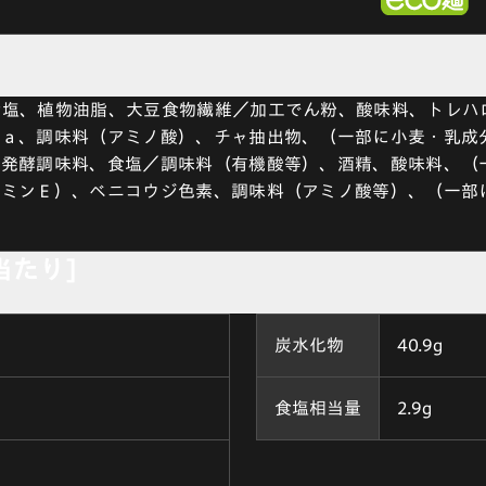
食塩、植物油脂、大豆食物繊維／加工でん粉、酸味料、トレハ
Ｃａ、調味料（アミノ酸）、チャ抽出物、（一部に小麦・乳成
、発酵調味料、食塩／調味料（有機酸等）、酒精、酸味料、（
タミンＥ）、ベニコウジ色素、調味料（アミノ酸等）、（一部
 当たり]
炭水化物
40.9g
食塩相当量
2.9g