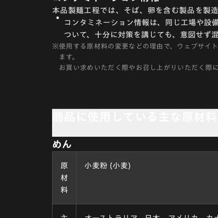
本品製麺工程では、そば、卵を含む製品を製造
コンタミネーション情報は、同じ工場や設備
ついて、十分に対策を講じても、意図せず
※
使用する原材料の変更などの理由で、ウェブサイ
ます。
お買い求めいただく際やお召し上がりいただく際
商品に使用している主な原材料
めん
原
小麦粉 (小麦)
材
料
主
オーストラリア、日本、アメリカ、カ