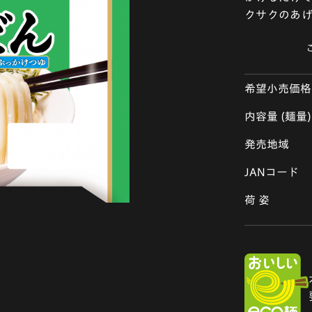
クサクのあ
希望小売価格
内容量 (麺量)
発売地域
JANコード
荷 姿