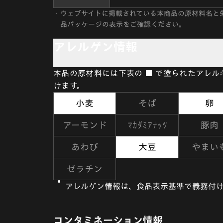
・
ウェブサイトに掲載されている本商品の原材料名と
品パッケージの表示をご確認ください。
アレルゲン情報
本品の原材料には下表の ■ で塗られたアレ
けます。
小麦
そば
卵
マカダミアナッツ
アーモンド
豚肉
あわび
大豆
やまい
ゼラチン
アレルゲン情報は、食品表示基準で義務付け
コンタミネーション情報