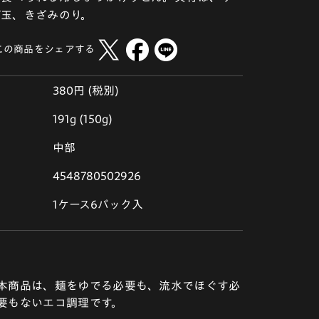
げ玉、きざみのり。
この商品をシェアする
380円 (税別)
191g (150g)
中部
4548780502926
1ケース6パック入
本商品は、麺をゆでる必要も、流水でほぐす必
要もないエコ調理です。