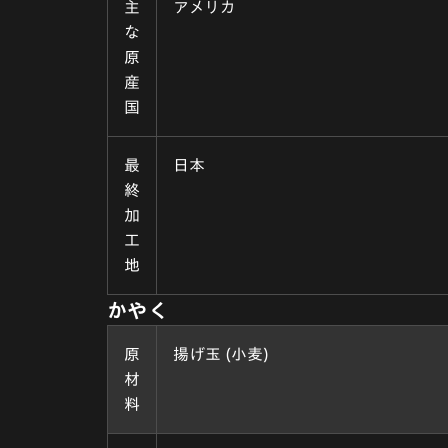
主
アメリカ
な
原
産
国
最
日本
終
加
工
地
かやく
原
揚げ玉 (小麦)
材
料