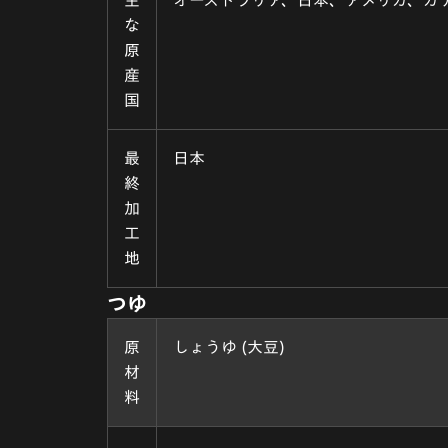
な
原
産
国
最
日本
終
加
工
地
つゆ
原
しょうゆ (大豆)
材
料