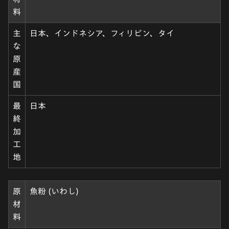
料
主
日本、インドネシア、フィリピン、タイ
な
原
産
国
最
日本
終
加
工
地
原
魚粉 (いわし)
材
料