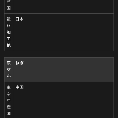
産
国
最
日本
終
加
工
地
原
ねぎ
材
料
主
中国
な
原
産
国