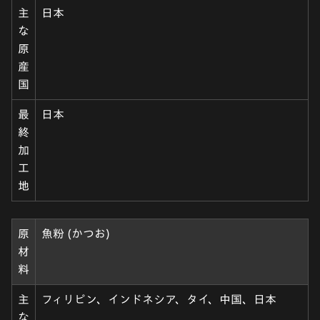
主
日本
な
原
産
国
最
日本
終
加
工
地
原
魚粉 (かつお)
材
料
主
フィリピン、インドネシア、タイ、中国、日本
な