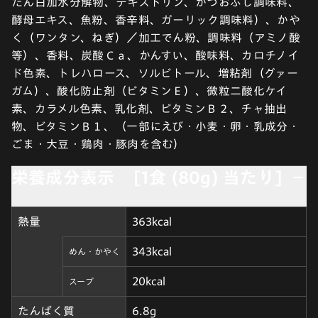
たん白加水分解物、デキストリン、かつおぶし調味料、
酵母エキス、魚粉、香辛料、ガーリック調味料）、かや
く（ワンタン、ねぎ）／加工でん粉、調味料（アミノ酸
等）、香料、炭酸Ｃａ、かんすい、酸味料、カロチノイ
ド色素、トレハロース、ソルビトール、増粘剤（グァー
ガム）、酸化防止剤（ビタミンＥ）、微粒二酸化ケイ
素、カラメル色素、乳化剤、ビタミンＢ２、チャ抽出
物、ビタミンＢ１、（一部にえび・小麦・卵・乳成分・
ごま・大豆・鶏肉・豚肉を含む）
栄養成分表示 [1食 (80g) 当たり]
熱量
363kcal
343kcal
めん・かやく
20kcal
スープ
たんぱく質
6.8g