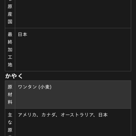
原
産
国
最
日本
終
加
工
地
かやく
原
ワンタン (小麦)
材
料
主
アメリカ、カナダ、オーストラリア、日本
な
原