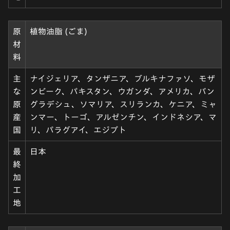
原
植物油脂 (ごま)
材
料
主
ナイジェリア、タンザニア、ブルキナファソ、モザ
な
ンビーク、パキスタン、ウガンダ、アメリカ、バン
原
グラデシュ、ソマリア、スリランカ、ケニア、ミャ
産
ンマー、トーゴ、アルゼンチン、インドネシア、マ
国
リ、パラグアイ、エジプト
最
日本
終
加
工
地