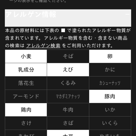
ージの表示をご確認ください。
アレルゲン情報
本品の原材料には下表の ■ で塗られたアレルギー物質が
含まれています。アレルギー物質を含む・含まない商品
の検索は
アレルゲン検索
をご利用いただけます。
小麦
そば
卵
乳成分
えび
かに
カシューナッツ
落花生
くるみ
マカダミアナッツ
アーモンド
豚肉
鶏肉
牛肉
いか
さけ
さば
いくら