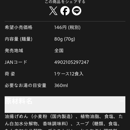
この商品をシェアする
希望小売価格
146円 (税別)
内容量 (麺量)
80g (70g)
発売地域
全国
JANコード
4902105297247
荷 姿
1ケース12食入
必要なお湯の目安量
360ml
原材料名
油揚げめん（小麦粉（国内製造）、植物油脂、食塩、た
ん白加水分解物、香味調味料）、スープ（糖類、食塩、