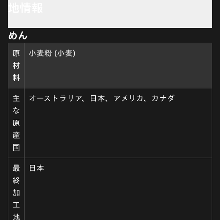
地情報
めん
原
小麦粉 (小麦)
材
料
主
オーストラリア、日本、アメリカ、カナダ
な
原
産
国
最
日本
終
加
工
地