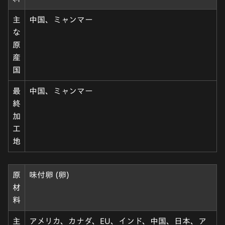
主
中国、ミャンマー
な
原
産
国
最
中国、ミャンマー
終
加
工
地
原
味付卵 (卵)
材
料
主
アメリカ、カナダ、EU、インド、中国、日本、ア