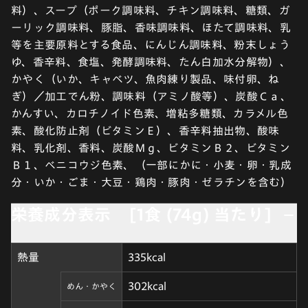
料）、スープ（ポーク調味料、チキン調味料、糖類、ガ
ーリック調味料、豚脂、香味調味料、ほたて調味料、乳
等を主要原料とする食品、にんじん調味料、粉末しょう
ゆ、香辛料、食塩、発酵調味料、たん白加水分解物）、
かやく（いか、キャベツ、魚肉練り製品、味付卵、ね
ぎ）／加工でん粉、調味料（アミノ酸等）、炭酸Ｃａ、
かんすい、カロチノイド色素、増粘多糖類、カラメル色
素、酸化防止剤（ビタミンＥ）、香辛料抽出物、酸味
料、乳化剤、香料、炭酸Ｍｇ、ビタミンＢ２、ビタミン
Ｂ１、ベニコウジ色素、（一部にかに・小麦・卵・乳成
分・いか・ごま・大豆・鶏肉・豚肉・ゼラチンを含む）
栄養成分表示 [1食 (74g) 当たり]
熱量
335kcal
302kcal
めん・かやく