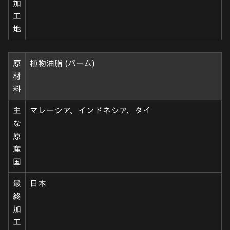
加
工
地
原
植物油脂 (パーム)
材
料
主
マレーシア、インドネシア、タイ
な
原
産
国
最
日本
終
加
工