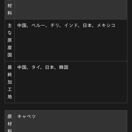
材
料
主
中国、ペルー、チリ、インド、日本、メキシコ
な
原
産
国
最
中国、タイ、日本、韓国
終
加
工
地
原
キャベツ
材
料