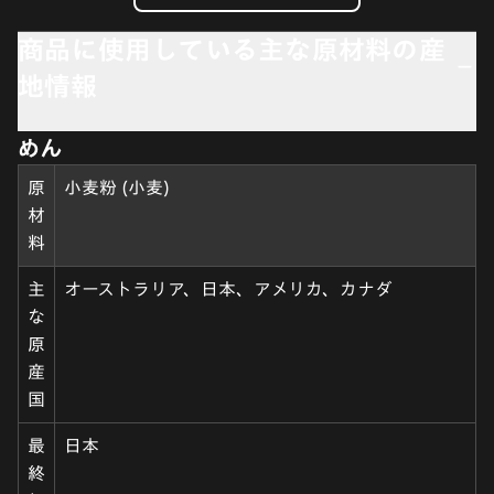
商品に使用している主な原材料の産
地情報
めん
原
小麦粉 (小麦)
材
料
主
オーストラリア、日本、アメリカ、カナダ
な
原
産
国
最
日本
終