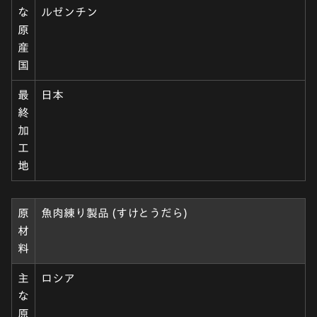
な
ルゼンチン
原
産
国
最
日本
終
加
工
地
原
魚肉練り製品 (すけとうだら)
材
料
主
ロシア
な
原