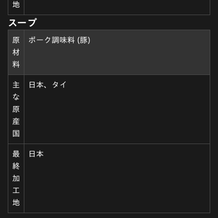
地
スープ
原
ポーク調味料 (豚)
材
料
主
日本、タイ
な
原
産
国
最
日本
終
加
工
地