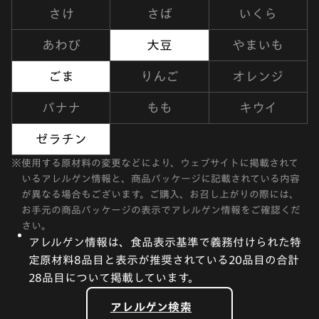
さけ
さば
いくら
あわび
大豆
やまいも
ごま
りんご
オレンジ
バナナ
もも
キウイ
ゼラチン
※
使用する原材料の変更などにより、ウェブサイトに掲載されて
いるアレルゲン情報と、商品パッケージに記載されている内容
が異なる場合もございます。ご購入、お召し上がりの際には、
お手元の商品パッケージの表示でアレルゲン情報をご確認くだ
さい。
アレルゲン情報は、食品表示基準で義務付けられた特
定原材料8品目と表示が推奨されている20品目の合計
28品目について掲載しています。
アレルゲン検索