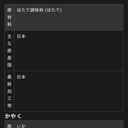
原
ほたて調味料 (ほたて)
材
料
主
日本
な
原
産
国
最
日本
終
加
工
地
かやく
原
いか