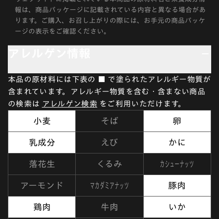
報は、商品パッケージに記載されている内容と異なる場合があ
ります。ご購入、お召し上がりの際には、お手元の商品パッケ
ージの表示をご確認ください。
アレルゲン情報
本品の原材料には下表の ■ で塗られたアレルギー物質が
含まれています。アレルギー物質を含む・含まない商品
の検索は
アレルゲン検索
をご利用いただけます。
小麦
そば
卵
乳成分
えび
かに
カシューナッツ
落花生
くるみ
マカダミアナッツ
アーモンド
豚肉
鶏肉
牛肉
いか