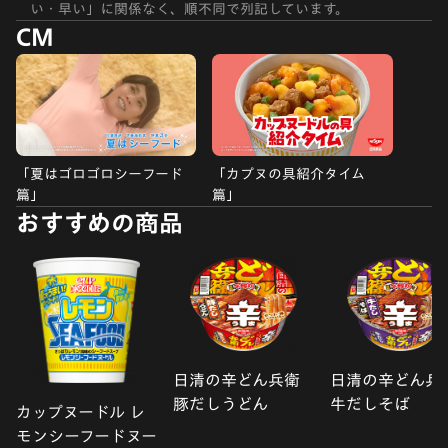
い・早い」に関係なく、順不同で列記しています。
CM
「夏はゴロゴロシーフード
「カプヌの具紹介タイム
篇」
篇」
おすすめの商品
日清の辛どん兵衛
日清の辛どん兵
豚だしうどん
牛だしそば
カップヌードル レ
モンシーフードヌー