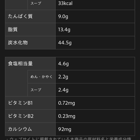
33kcal
スープ
たんぱく質
9.0g
脂質
13.4g
炭水化物
44.5g
食塩相当量
4.6g
2.2g
めん・かやく
2.4g
スープ
ビタミンB1
0.72mg
ビタミンB2
0.23mg
カルシウム
92mg
・
ウェブサイトに掲載されている本商品の原材料名と栄養成分情