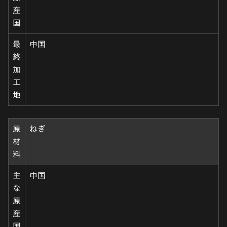
産
国
最
中国
終
加
工
地
原
ねぎ
材
料
主
中国
な
原
産
国