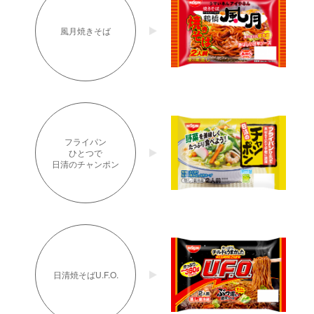
風月焼きそば
フライパン
ひとつで
日清のチャンポン
日清焼そばU.F.O.