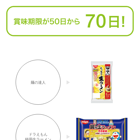
麺の達人
ドラえもん
鍋用生ラーメン