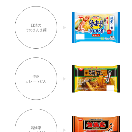
日清の
そのまんま麺
得正
カレーうどん
若鯱家