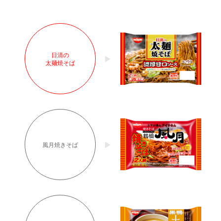
日清の
太麺焼そば
風月焼きそば