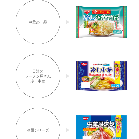
中華の一品
日清の
ラーメン屋さん
冷し中華
涼麺シリーズ