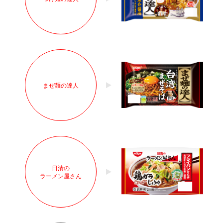
まぜ麺の達人
日清の
ラーメン屋さん