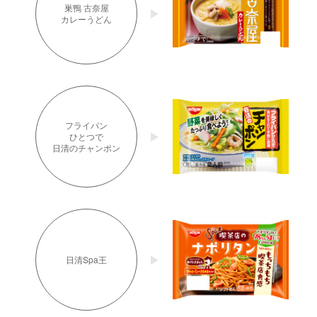
巣鴨 古奈屋
カレーうどん
フライパン
ひとつで
日清のチャンポン
日清Spa王