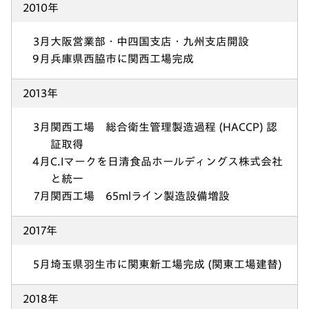
2010年
3月
大阪営業部・中四国支店・九州支店開設
9月
兵庫県西脇市に関西工場完成
2013年
3月
関西工場 総合衛生管理製造過程 (HACCP) 認
証取得
4月
C.Iマークを日清食品ホールディングス株式会社
と統一
7月
関西工場 65mlライン製造設備増設
2017年
5月
埼玉県羽生市に関東新工場完成 (関東工場建替)
2018年