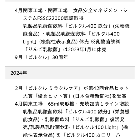
4月
関東工場・関西工場 食品安全マネジメントシ
ステムFSSC22000認証取得
乳製品乳酸菌飲料「ピルクル400 鉄分」(栄養機
能食品) ・乳製品乳酸菌飲料「ピルクル400
Light」(機能性表示食品) 休売 ※乳酸菌飲料
「りんご乳酸菌」は2023年1月に休売
9月
「ピルクル」30周年
2024年
2月
「ピルクル ミラクルケア」が第42回食品ヒット
大賞「優秀ヒット賞」(日本食糧新聞社)を受賞
4月
関東工場 65ml成形機・充填包装１ライン増設
乳製品乳酸菌飲料「ピルクル400 鉄分」(栄養機
能食品)・乳酸菌飲料「りんご乳酸菌」復活発
売/乳製品乳酸菌飲料「ピルクル400 Light」(機
能性表示食品) を「ピルクル400 カロリーハー