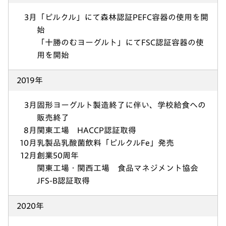
3月
「ピルクル」にて森林認証PEFC容器の使用を開
始
「十勝のむヨーグルト」にてFSC認証容器の使
用を開始
2019年
3月
固形ヨーグルト製造終了に伴い、学校給食への
販売終了
8月
関東工場 HACCP認証取得
10月
乳製品乳酸菌飲料「ピルクルFe」発売
12月
創業50周年
関東工場・関西工場 食品マネジメント協会
JFS-B認証取得
2020年