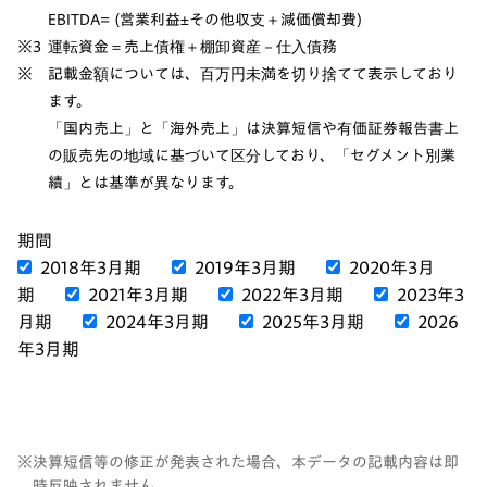
EBITDA= (営業利益±その他収支＋減価償却費)
※3
運転資金＝売上債権＋棚卸資産－仕入債務
※
記載金額については、百万円未満を切り捨てて表示しており
ます。
「国内売上」と「海外売上」は決算短信や有価証券報告書上
の販売先の地域に基づいて区分しており、「セグメント別業
績」とは基準が異なります。
期間
2018年3月期
2019年3月期
2020年3月
期
2021年3月期
2022年3月期
2023年3
月期
2024年3月期
2025年3月期
2026
年3月期
※
決算短信等の修正が発表された場合、本データの記載内容は即
時反映されません。