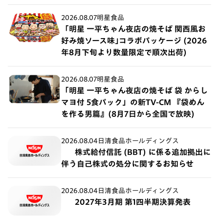
2026.08.07
明星食品
「明星 一平ちゃん夜店の焼そば 関西風お
好み焼ソース味｣コラボパッケージ (2026
年8月下旬より数量限定で順次出荷)
2026.08.07
明星食品
「明星 一平ちゃん夜店の焼そば 袋 からし
マヨ付 5食パック」の新TV-CM 『袋めん
を作る男篇』(8月7日から全国で放映)
2026.08.04
日清食品ホールディングス
株式給付信託 (BBT) に係る追加拠出に
伴う自己株式の処分に関するお知らせ
2026.08.04
日清食品ホールディングス
2027年3月期 第1四半期決算発表