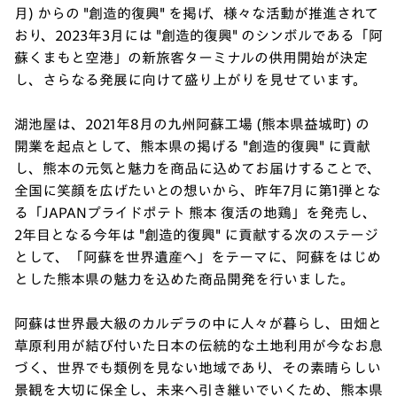
月) からの "創造的復興" を掲げ、様々な活動が推進されて
おり、2023年3月には "創造的復興" のシンボルである「阿
蘇くまもと空港」の新旅客ターミナルの供用開始が決定
し、さらなる発展に向けて盛り上がりを見せています。
湖池屋は、2021年8月の九州阿蘇工場 (熊本県益城町) の
開業を起点として、熊本県の掲げる "創造的復興" に貢献
し、熊本の元気と魅力を商品に込めてお届けすることで、
全国に笑顔を広げたいとの想いから、昨年7月に第1弾とな
る「JAPANプライドポテト 熊本 復活の地鶏」を発売し、
2年目となる今年は "創造的復興" に貢献する次のステージ
として、「阿蘇を世界遺産へ」をテーマに、阿蘇をはじめ
とした熊本県の魅力を込めた商品開発を行いました。
阿蘇は世界最大級のカルデラの中に人々が暮らし、田畑と
草原利用が結び付いた日本の伝統的な土地利用が今なお息
づく、世界でも類例を見ない地域であり、その素晴らしい
景観を大切に保全し、未来へ引き継いでいくため、熊本県