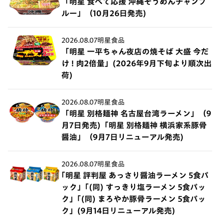
「明星 食べて応援 沖縄そうめんチャンプ
ルー」（10月26日発売)
2026.08.07
明星食品
「明星 一平ちゃん夜店の焼そば 大盛 今だ
け ! 肉2倍量」(2026年9月下旬より順次出
荷)
2026.08.07
明星食品
「明星 別格麺神 名古屋台湾ラーメン」（9
月7日発売)「明星 別格麺神 横浜家系豚骨
醤油」（9月7日リニューアル発売)
2026.08.07
明星食品
｢明星 評判屋 あっさり醤油ラーメン 5食パ
ック」｢(同) すっきり塩ラーメン 5食パッ
ク」｢(同) まろやか豚骨ラーメン 5食パッ
ク」(9月14日リニューアル発売)