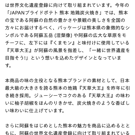
は世界文化遺産登録に向けて取り組まれています。今年の
「JAPANプライドポテト 熊本 地鶏炭火焼き」では、熊本
の宝である阿蘇の自然の豊かさや景観の美しさを全国の
方々にお届けするべく、パッケージは熊本県の象徴的なシ
ンボルである阿蘇五岳 (涅槃像) や阿蘇の広大な草原をモ
チーフに、左下には『くまモン』と味付けに使用している
『天草大王』が阿蘇の風景を指差し、「一緒に世界遺産を
目指そう!」という想いを込めたデザインとなっていま
す。
本商品の味の主役となる熊本ブランドの素材として、日本
最大級の大きさを誇る熊本の地鶏『天草大王』を昨年に引
き続き採用。ジューシーでコクのある『天草大王』の味わ
いに柚子胡椒をほんのりきかせ、炭火焼きのような香ばし
い味わいに仕上げています。
さらに阿蘇をはじめとした熊本の魅力を商品に込めるとと
もに、阿蘇の世界文化遺産登録に向けて取り組まれている