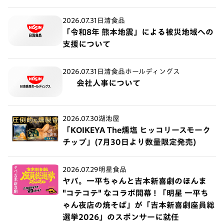
2026.07.31
日清食品
「令和8年 熊本地震」による被災地域への
支援について
2026.07.31
日清食品ホールディングス
会社人事について
2026.07.30
湖池屋
「KOIKEYA The燻塩 ヒッコリースモーク
チップ」(7月30日より数量限定発売)
2026.07.29
明星食品
ヤバ。一平ちゃんと吉本新喜劇のほんま
"コテコテ" なコラボ開幕 ! 「明星 一平ち
ゃん夜店の焼そば」が「吉本新喜劇座員総
選挙2026」のスポンサーに就任