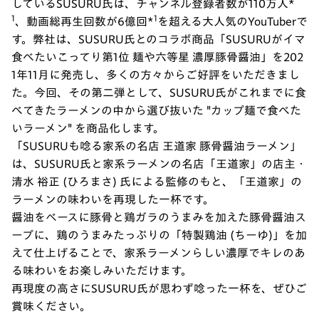
しているSUSURU氏は、チャンネル登録者数が110万人*
1
1
、動画総再生回数が6億回*
を超える大人気のYouTuberで
す。弊社は、SUSURU氏とのコラボ商品「SUSURUがイマ
食べたいこってり第1位 麺や六等星 濃厚豚骨醤油」を202
1年11月に発売し、多くの方々からご好評をいただきまし
た。今回、その第二弾として、SUSURU氏がこれまでに食
べてきたラーメンの中から選び抜いた "カップ麺で食べた
いラーメン" を商品化します。
「SUSURUも唸る家系の名店 王道家 豚骨醤油ラーメン」
は、SUSURU氏と家系ラーメンの名店「王道家」の店主・
清水 裕正 (ひろまさ) 氏による監修のもと、「王道家」の
ラーメンの味わいを再現した一杯です。
醤油をベースに豚骨と鶏ガラのうまみを加えた豚骨醤油ス
ープに、鶏のうまみたっぷりの「特製鶏油 (ちーゆ)」を加
えて仕上げることで、家系ラーメンらしい濃厚でキレのあ
る味わいをお楽しみいただけます。
再現度の高さにSUSURU氏が思わず唸った一杯を、ぜひご
賞味ください。