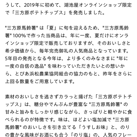
うして、2019年に初めて、湖池屋オンラインショップ限定
で「三方原ポテトチップス」を発売しました。
"三方原馬鈴薯" は「夏」に旬を迎えるため、"三方原馬鈴
薯" 100％で作った当商品は、年に一度、夏だけにオンラ
インショップ限定で販売しておりますが、そのおいしさと
希少価値から、毎年完売御礼の人気商品となっています。
5年目の発売となる今年は、より多くのみなさまに "年に
一度の自信の逸品" を味わっていただきたいとの想いか
ら、とぴあ浜松農業協同組合の協力のもと、昨年をさらに
上回る数量をご用意しています。
素材のおいしさを逃さずカラっと揚げた「三方原ポテトチ
ップス」は、糖分やでんぷんが豊富な "三方原馬鈴薯" の
甘みと旨みをしっかり感じながら、さっぱりと軽やかに食
べられるのが特徴です。味は、ほどよい塩加減で "三方原
馬鈴薯" のおいしさを引き立てる「うすしお味」と、のり
の豊かな風味がお酒にも合う「のり塩」の、人気のフレー