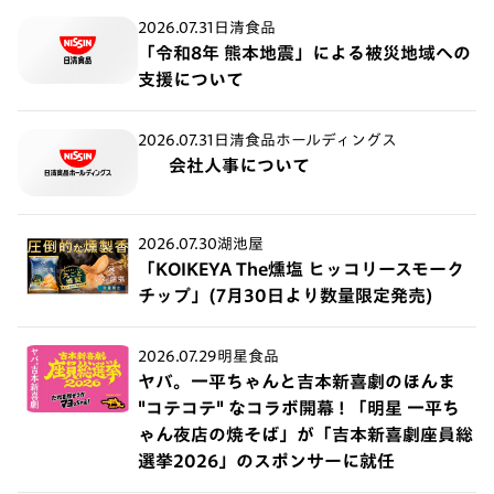
2026.07.31
日清食品
「令和8年 熊本地震」による被災地域への
支援について
2026.07.31
日清食品ホールディングス
会社人事について
2026.07.30
湖池屋
「KOIKEYA The燻塩 ヒッコリースモーク
チップ」(7月30日より数量限定発売)
2026.07.29
明星食品
ヤバ。一平ちゃんと吉本新喜劇のほんま
"コテコテ" なコラボ開幕 ! 「明星 一平ち
ゃん夜店の焼そば」が「吉本新喜劇座員総
選挙2026」のスポンサーに就任