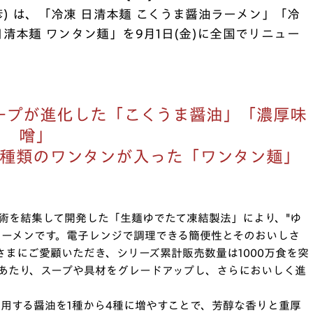
公彦) は、「冷凍 日清本麺 こくうま醤油ラーメン」「冷
日清本麺 ワンタン麺」を9月1日(金)に全国でリニュー
スープが進化した「こくうま醤油」「濃厚味
噌」
肉" 2種類のワンタンが入った「ワンタン麺」
術を結集して開発した「生麺ゆでたて凍結製法」により、"ゆ
ラーメンです。電子レンジで調理できる簡便性とそのおいしさ
さまにご愛顧いただき、シリーズ累計販売数量は1000万食を突
にあたり、スープや具材をグレードアップし、さらにおいしく進
使用する醤油を1種から4種に増やすことで、芳醇な香りと重厚