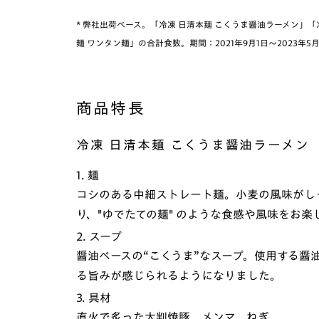
* 弊社出荷ベース。「冷凍 日清本麺 こくうま醤油ラーメン」「
麺 ワンタン麺」の合計食数。期間：2021年9月1日～2023年5月
商品特長
冷凍 日清本麺 こくうま醤油ラーメン
1. 麺
コシのある中細ストレート麺。小麦の風味がし
り、"ゆでたての麺" のような食感や風味をお楽
2. スープ
醤油ベースの“こくうま”なスープ。使用する醤
る旨みが感じられるようになりました。
3. 具材
直火で炙った大判焼豚、メンマ、ねぎ。