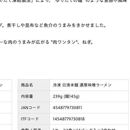
たて凍結製法」により、"ゆでたての麺" のような食感や風味
プ。煮干しや昆布など魚介のうまみをきかせました。
ーな肉のうまみが広がる "肉ワンタン"、ねぎ。
ン
商品名
冷凍 日清本麺 濃厚味噌ラーメン
内容量
239g (麺145g)
JANコード
4548779730811
ITFコード
14548779730818