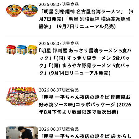
2026.08.07
明星食品
「明星 別格麺神 名古屋台湾ラーメン」（9
月7日発売)「明星 別格麺神 横浜家系豚骨
醤油」（9月7日リニューアル発売)
2026.08.07
明星食品
｢明星 評判屋 あっさり醤油ラーメン 5食パ
ック」｢(同) すっきり塩ラーメン 5食パッ
ク」｢(同) まろやか豚骨ラーメン 5食パッ
ク」(9月14日リニューアル発売)
2026.08.07
明星食品
「明星 一平ちゃん夜店の焼そば 関西風お
好み焼ソース味｣コラボパッケージ (2026
年8月下旬より数量限定で順次出荷)
2026.08.07
明星食品
「明星 一平ちゃん夜店の焼そば 袋 からし