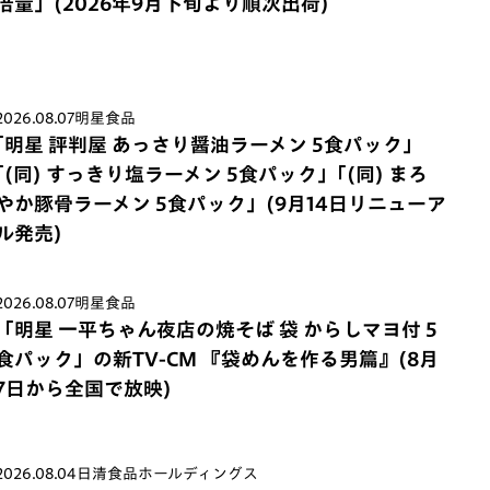
倍量」(2026年9月下旬より順次出荷)
2026.08.07
明星食品
｢明星 評判屋 あっさり醤油ラーメン 5食パック」
｢(同) すっきり塩ラーメン 5食パック」｢(同) まろ
やか豚骨ラーメン 5食パック」(9月14日リニューア
ル発売)
2026.08.07
明星食品
「明星 一平ちゃん夜店の焼そば 袋 からしマヨ付 5
食パック」の新TV-CM 『袋めんを作る男篇』(8月
7日から全国で放映)
2026.08.04
日清食品ホールディングス