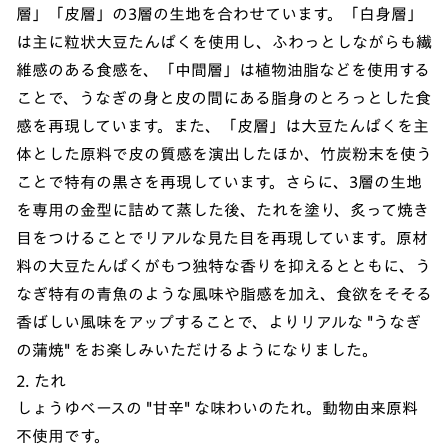
層」「皮層」の3層の生地を合わせています。「白身層」
は主に粒状大豆たんぱくを使用し、ふわっとしながらも繊
維感のある食感を、「中間層」は植物油脂などを使用する
ことで、うなぎの身と皮の間にある脂身のとろっとした食
感を再現しています。また、「皮層」は大豆たんぱくを主
体とした原料で皮の質感を演出したほか、竹炭粉末を使う
ことで特有の黒さを再現しています。さらに、3層の生地
を専用の金型に詰めて蒸した後、たれを塗り、炙って焼き
目をつけることでリアルな見た目を再現しています。原材
料の大豆たんぱくがもつ独特な香りを抑えるとともに、う
なぎ特有の青魚のような風味や脂感を加え、食欲をそそる
香ばしい風味をアップすることで、よりリアルな "うなぎ
の蒲焼" をお楽しみいただけるようになりました。
2. たれ
しょうゆベースの "甘辛" な味わいのたれ。動物由来原料
不使用です。