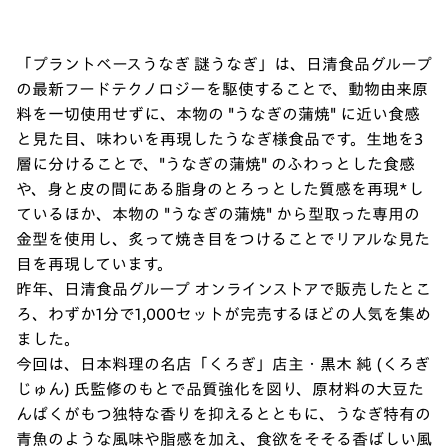
「プラントベースうなぎ 謎うなぎ」は、日清食品グループ
の最新フードテクノロジーを駆使することで、動物由来原
料を一切使用せずに、本物の "うなぎの蒲焼" に近い食感
と見た目、味わいを再現したうなぎ様食品です。生地を3
層に分けることで、"うなぎの蒲焼" のふわっとした食感
や、身と皮の間にある脂身のとろっとした質感を再現*し
ているほか、本物の "うなぎの蒲焼" から型取った専用の
金型を使用し、炙って焼き目をつけることでリアルな見た
目を再現しています。
昨年、日清食品グループ オンラインストアで販売したとこ
ろ、わずか1分で1,000セットが完売するほどの人気を集め
ました。
今回は、日本料理の名店「くろぎ」店主・黒木 純 (くろぎ
じゅん) 氏監修のもとで品質強化を図り、原材料の大豆た
んぱくがもつ独特な香りを抑えるとともに、うなぎ特有の
青魚のような風味や脂感を加え、食欲をそそる香ばしい風