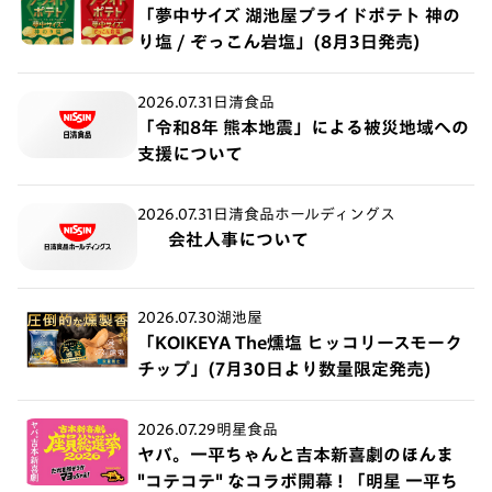
「夢中サイズ 湖池屋プライドポテト 神の
り塩 / ぞっこん岩塩」(8月3日発売)
2026.07.31
日清食品
「令和8年 熊本地震」による被災地域への
支援について
2026.07.31
日清食品ホールディングス
会社人事について
2026.07.30
湖池屋
「KOIKEYA The燻塩 ヒッコリースモーク
チップ」(7月30日より数量限定発売)
2026.07.29
明星食品
ヤバ。一平ちゃんと吉本新喜劇のほんま
"コテコテ" なコラボ開幕 ! 「明星 一平ち