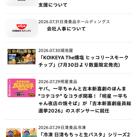
支援について
2026.07.31
日清食品ホールディングス
会社人事について
2026.07.30
湖池屋
「KOIKEYA The燻塩 ヒッコリースモーク
チップ」(7月30日より数量限定発売)
2026.07.29
明星食品
ヤバ。一平ちゃんと吉本新喜劇のほんま
"コテコテ" なコラボ開幕 ! 「明星 一平ち
ゃん夜店の焼そば」が「吉本新喜劇座員総
選挙2026」のスポンサーに就任
2026.07.29
日清食品冷凍
「冷凍 日清もちっと生パスタ」シリーズ2