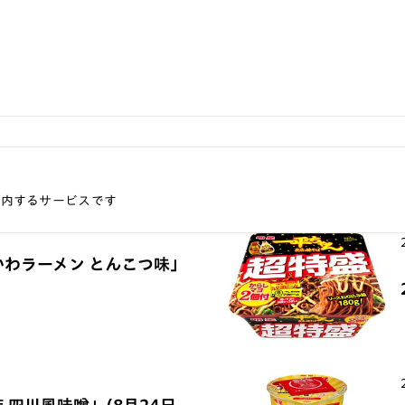
案内するサービスです
かわラーメン とんこつ味」
 四川風味噌」(8月24日