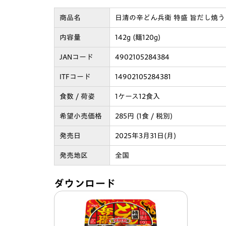
商品名
日清の辛どん兵衛 特盛 旨だし焼
内容量
142g (麺120g)
JANコード
4902105284384
ITFコード
14902105284381
食数 / 荷姿
1ケース12食入
希望小売価格
285円 (1食 / 税別)
発売日
2025年3月31日(月)
発売地区
全国
ダウンロード