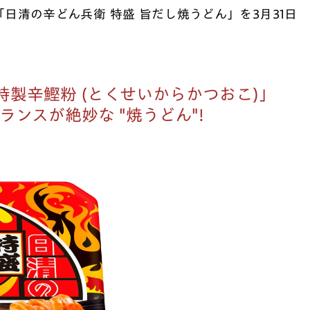
、「日清の辛どん兵衛 特盛 旨だし焼うどん」を3月31日
製辛鰹粉 (とくせいからかつおこ)」
ンスが絶妙な "焼うどん"!