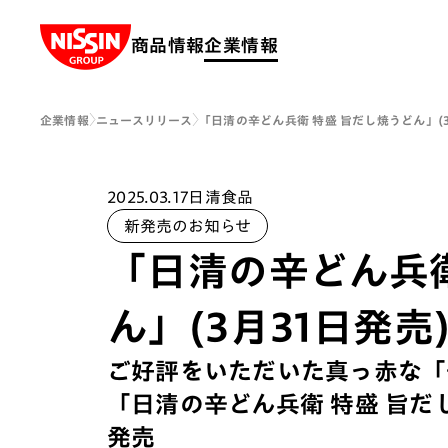
Nissin Group
商品情報
企業情報
企業情報
ニュースリリース
「日清の辛どん兵衛 特盛 旨だし焼うどん」(3
2025.03.17
日清食品
新発売のお知らせ
「日清の辛どん兵衛
ん」(3月31日発売
ご好評をいただいた真っ赤な「辛
「日清の辛どん兵衛 特盛 旨だし
発売