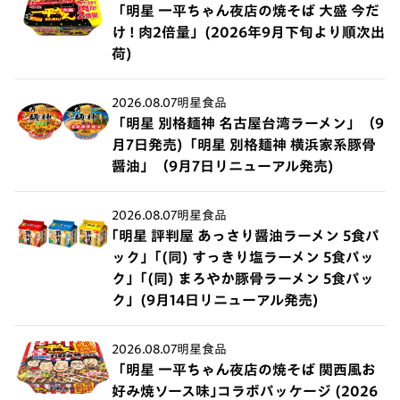
「明星 一平ちゃん夜店の焼そば 大盛 今だ
け ! 肉2倍量」(2026年9月下旬より順次出
荷)
2026.08.07
明星食品
「明星 別格麺神 名古屋台湾ラーメン」（9
月7日発売)「明星 別格麺神 横浜家系豚骨
醤油」（9月7日リニューアル発売)
2026.08.07
明星食品
｢明星 評判屋 あっさり醤油ラーメン 5食パ
ック」｢(同) すっきり塩ラーメン 5食パッ
ク」｢(同) まろやか豚骨ラーメン 5食パッ
ク」(9月14日リニューアル発売)
2026.08.07
明星食品
「明星 一平ちゃん夜店の焼そば 関西風お
好み焼ソース味｣コラボパッケージ (2026