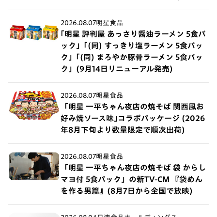
2026.08.07
明星食品
｢明星 評判屋 あっさり醤油ラーメン 5食パ
ック」｢(同) すっきり塩ラーメン 5食パッ
ク」｢(同) まろやか豚骨ラーメン 5食パッ
ク」(9月14日リニューアル発売)
2026.08.07
明星食品
「明星 一平ちゃん夜店の焼そば 関西風お
好み焼ソース味｣コラボパッケージ (2026
年8月下旬より数量限定で順次出荷)
2026.08.07
明星食品
「明星 一平ちゃん夜店の焼そば 袋 からし
マヨ付 5食パック」の新TV-CM 『袋めん
を作る男篇』(8月7日から全国で放映)