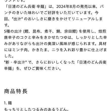
ランドです。
「日清のどん兵衛 辛麺」は、2024年8月の発売以来、パ
ンチのきいた味わいでご好評をいただいています。今
回、"出汁" のおいしさに磨きをかけてリニューアルしま
す。
5種の出汁 (鰹、昆布、煮干、鯖、宗田鰹) を使用し、焙煎
唐辛子のコクと辛みをきかせたつゆは、しっかりとした辛
みがありながらも出汁の奥深い風味が感じられます。具材
にはミンチ肉、かきたま、ニラを入れ彩り豊かに仕上げま
した。
"新・辛出汁" で、さらにおいしくなった「日清のどん兵衛
辛麺」を、ぜひご賞味ください。
商品特長
1. 麺
もっちりとしたつるみのあるうどん。