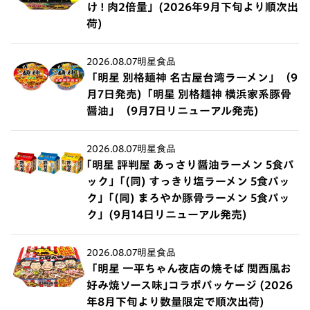
け ! 肉2倍量」(2026年9月下旬より順次出
荷)
2026.08.07
明星食品
「明星 別格麺神 名古屋台湾ラーメン」（9
月7日発売)「明星 別格麺神 横浜家系豚骨
醤油」（9月7日リニューアル発売)
2026.08.07
明星食品
｢明星 評判屋 あっさり醤油ラーメン 5食パ
ック」｢(同) すっきり塩ラーメン 5食パッ
ク」｢(同) まろやか豚骨ラーメン 5食パッ
ク」(9月14日リニューアル発売)
2026.08.07
明星食品
「明星 一平ちゃん夜店の焼そば 関西風お
好み焼ソース味｣コラボパッケージ (2026
年8月下旬より数量限定で順次出荷)