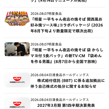
ク」(9月14日リニューアル発売)
2026.08.07
明星食品
「明星 一平ちゃん夜店の焼そば 関西風お
好み焼ソース味｣コラボパッケージ (2026
年8月下旬より数量限定で順次出荷)
2026.08.07
明星食品
「明星 一平ちゃん夜店の焼そば 袋 からし
マヨ付 5食パック」の新TV-CM 『袋めん
を作る男篇』(8月7日から全国で放映)
2026.08.04
日清食品ホールディングス
株式給付信託 (BBT) に係る追加拠出に
伴う自己株式の処分に関するお知らせ
2026.08.04
日清食品ホールディングス
2027年3月期 第1四半期決算発表