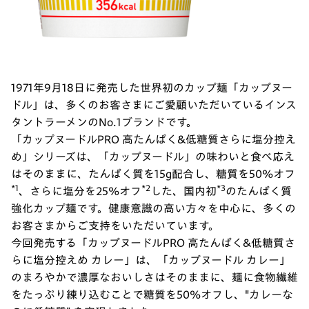
1971年9月18日に発売した世界初のカップ麺「カップヌー
ドル」は、多くのお客さまにご愛顧いただいているインス
タントラーメンのNo.1ブランドです。
「カップヌードルPRO 高たんぱく&低糖質さらに塩分控え
め」シリーズは、「カップヌードル」の味わいと食べ応え
はそのままに、たんぱく質を15g配合し、糖質を50%オフ
*1
*2
*3
、さらに塩分を25%オフ
した、国内初
のたんぱく質
強化カップ麺です。健康意識の高い方々を中心に、多くの
お客さまからご支持をいただいています。
今回発売する「カップヌードルPRO 高たんぱく&低糖質さ
らに塩分控えめ カレー」は、「カップヌードル カレー」
のまろやかで濃厚なおいしさはそのままに、麺に食物繊維
をたっぷり練り込むことで糖質を50%オフし、"カレーな