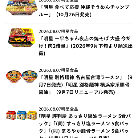
「明星 食べて応援 沖縄そうめんチャンプ
ルー」（10月26日発売)
2026.08.07
明星食品
「明星 一平ちゃん夜店の焼そば 大盛 今だ
け ! 肉2倍量」(2026年9月下旬より順次出
荷)
2026.08.07
明星食品
「明星 別格麺神 名古屋台湾ラーメン」（9
月7日発売)「明星 別格麺神 横浜家系豚骨
醤油」（9月7日リニューアル発売)
2026.08.07
明星食品
｢明星 評判屋 あっさり醤油ラーメン 5食パ
ック」｢(同) すっきり塩ラーメン 5食パッ
ク」｢(同) まろやか豚骨ラーメン 5食パッ