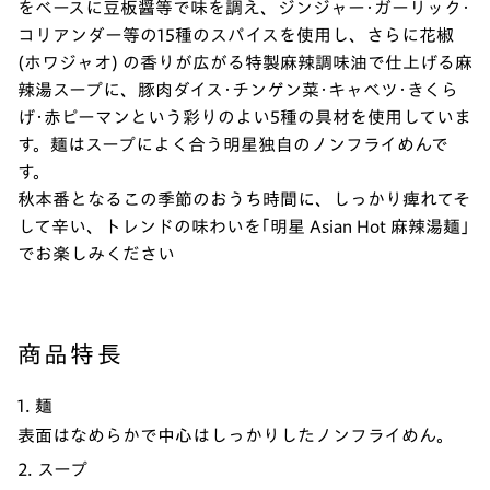
をベースに豆板醤等で味を調え、ジンジャー･ガーリック･
コリアンダー等の15種のスパイスを使用し、さらに花椒
(ホワジャオ) の香りが広がる特製麻辣調味油で仕上げる麻
辣湯スープに、豚肉ダイス･チンゲン菜･キャベツ･きくら
げ･赤ピーマンという彩りのよい5種の具材を使用していま
す。麺はスープによく合う明星独自のノンフライめんで
す。
秋本番となるこの季節のおうち時間に、しっかり痺れてそ
して辛い、トレンドの味わいを｢明星 Asian Hot 麻辣湯麺｣
でお楽しみください
商品特長
1. 麺
表面はなめらかで中心はしっかりしたノンフライめん。
2. スープ