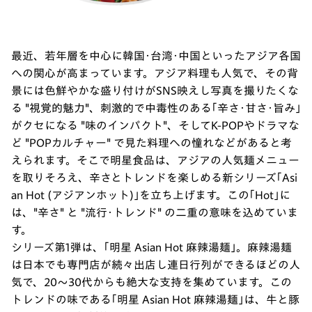
最近、若年層を中心に韓国･台湾･中国といったアジア各国
への関心が高まっています。アジア料理も人気で、その背
景には色鮮やかな盛り付けがSNS映えし写真を撮りたくな
る "視覚的魅力"、刺激的で中毒性のある｢辛さ･甘さ･旨み｣
がクセになる "味のインパクト"、そしてK-POPやドラマな
ど "POPカルチャー" で見た料理への憧れなどがあると考
えられます。そこで明星食品は、アジアの人気麺メニュー
を取りそろえ、辛さとトレンドを楽しめる新シリーズ｢Asi
an Hot (アジアンホット)｣を立ち上げます。この｢Hot｣に
は、"辛さ" と "流行･トレンド" の二重の意味を込めていま
す。
シリーズ第1弾は、｢明星 Asian Hot 麻辣湯麺｣。麻辣湯麺
は日本でも専門店が続々出店し連日行列ができるほどの人
気で、20～30代からも絶大な支持を集めています。この
トレンドの味である｢明星 Asian Hot 麻辣湯麺｣は、牛と豚