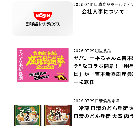
2026.07.31
日清食品ホールディ
会社人事について
2026.07.29
明星食品
ヤバ。一平ちゃんと吉本
テ" なコラボ開幕 ! 「
ば」が「吉本新喜劇座員
ーに就任
2026.07.29
日清食品冷凍
「冷凍 日清のどん兵衛 
日清のどん兵衛 大盛 肉う