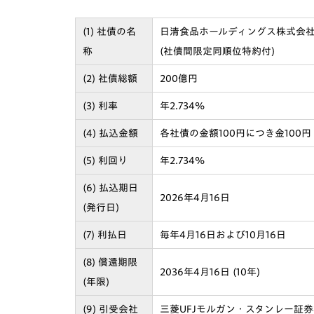
(1) 社債の名
日清食品ホールディングス株式会社
称
(社債間限定同順位特約付)
(2) 社債総額
200億円
(3) 利率
年2.734%
(4) 払込金額
各社債の金額100円につき金100円
(5) 利回り
年2.734%
(6) 払込期日
2026年4月16日
(発行日)
(7) 利払日
毎年4月16日および10月16日
(8) 償還期限
2036年4月16日 (10年)
(年限)
(9) 引受会社
三菱UFJモルガン・スタンレー証