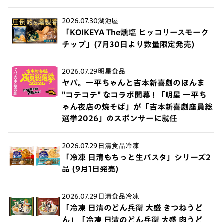
2026.07.30
湖池屋
「KOIKEYA The燻塩 ヒッコリースモーク
チップ」(7月30日より数量限定発売)
2026.07.29
明星食品
ヤバ。一平ちゃんと吉本新喜劇のほんま
"コテコテ" なコラボ開幕 ! 「明星 一平ち
ゃん夜店の焼そば」が「吉本新喜劇座員総
選挙2026」のスポンサーに就任
2026.07.29
日清食品冷凍
「冷凍 日清もちっと生パスタ」シリーズ2
品 (9月1日発売)
2026.07.29
日清食品冷凍
「冷凍 日清のどん兵衛 大盛 きつねうど
ん」「冷凍 日清のどん兵衛 大盛 肉うど