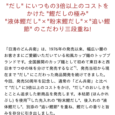
"だし" にいつもの3倍以上のコストを
かけた "鰹だしの極み"
"液体鰹だし"×"粉末鰹だし"×"追い鰹
節" のこだわり三段重ね!
「日清のどん兵衛」は、1976年の発売以来、幅広い層の
お客さまにご愛顧いただいている和風カップ麺のトップブ
ランドです。全国展開のカップ麺として初めて東日本と西
*1
日本でつゆの味を分けて発売するなど
、発売当初から現
在まで "だし" にこだわった商品開発を続けてきました。
今回、発売50周年を記念し、通常の「どん兵衛」と比べ
て "だし" に3倍以上のコストをかけ、"だし" のおいしさを
とことん追求した新商品を発売します。本枯節 (ほんかれ
*2
ぶし) を使用
した先入れの "粉末鰹だし"、後入れの "液
体鰹だし"、別添の "追い鰹節" を重ね、鰹だしの香りと旨
みを存分に引き出しました。