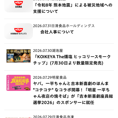
「令和8年 熊本地震」による被災地域への
支援について
2026.07.31
日清食品ホールディングス
会社人事について
2026.07.30
湖池屋
「KOIKEYA The燻塩 ヒッコリースモーク
チップ」(7月30日より数量限定発売)
2026.07.29
明星食品
ヤバ。一平ちゃんと吉本新喜劇のほんま
"コテコテ" なコラボ開幕 ! 「明星 一平ち
ゃん夜店の焼そば」が「吉本新喜劇座員総
選挙2026」のスポンサーに就任
2026.07.29
日清食品冷凍