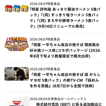
2026.08.07
明星食品
｢明星 評判屋 あっさり醤油ラーメン 5食パ
ック」｢(同) すっきり塩ラーメン 5食パッ
ク」｢(同) まろやか豚骨ラーメン 5食パッ
ク」(9月14日リニューアル発売)
2026.08.07
明星食品
「明星 一平ちゃん夜店の焼そば 関西風お
好み焼ソース味｣コラボパッケージ (2026
年8月下旬より数量限定で順次出荷)
2026.08.07
明星食品
「明星 一平ちゃん夜店の焼そば 袋 からし
マヨ付 5食パック」の新TV-CM 『袋めん
を作る男篇』(8月7日から全国で放映)
2026.08.04
日清食品ホールディングス
株式給付信託 (BBT) に係る追加拠出に