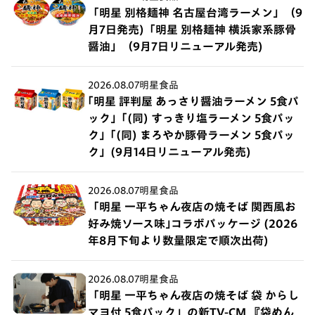
「明星 別格麺神 名古屋台湾ラーメン」（9
月7日発売)「明星 別格麺神 横浜家系豚骨
醤油」（9月7日リニューアル発売)
2026.08.07
明星食品
｢明星 評判屋 あっさり醤油ラーメン 5食パ
ック」｢(同) すっきり塩ラーメン 5食パッ
ク」｢(同) まろやか豚骨ラーメン 5食パッ
ク」(9月14日リニューアル発売)
2026.08.07
明星食品
「明星 一平ちゃん夜店の焼そば 関西風お
好み焼ソース味｣コラボパッケージ (2026
年8月下旬より数量限定で順次出荷)
2026.08.07
明星食品
「明星 一平ちゃん夜店の焼そば 袋 からし
マヨ付 5食パック」の新TV-CM 『袋めん