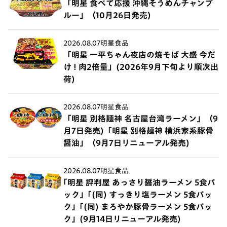
「明星 食べて応援 沖縄そうめんチャンプ
ルー」（10月26日発売)
2026.08.07
明星食品
「明星 一平ちゃん夜店の焼そば 大盛 今だ
け ! 肉2倍量」(2026年9月下旬より順次出
荷)
2026.08.07
明星食品
「明星 別格麺神 名古屋台湾ラーメン」（9
月7日発売)「明星 別格麺神 横浜家系豚骨
醤油」（9月7日リニューアル発売)
2026.08.07
明星食品
｢明星 評判屋 あっさり醤油ラーメン 5食パ
ック」｢(同) すっきり塩ラーメン 5食パッ
ク」｢(同) まろやか豚骨ラーメン 5食パッ
ク」(9月14日リニューアル発売)