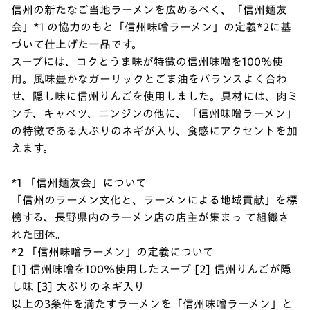
信州の新たなご当地ラーメンを広めるべく、「信州麺友
会」*1 の協力のもと「信州味噌ラーメン」の定義*2に基
づいて仕上げた一品です。
スープには、コクとうま味が特徴の信州味噌を100%使
用。風味豊かなガーリックとごま油をバランスよく合わ
せ、隠し味に信州りんごを使用しました。具材には、肉ミ
ンチ、キャベツ、ニンジンの他に、「信州味噌ラーメン」
の特徴である大ぶりのネギが入り、食感にアクセントを加
えます。
*1 「信州麺友会」について
「信州のラーメン文化と、ラーメンによる地域貢献」を標
榜する、長野県内のラーメン店の店主が集まっ て組織さ
れた団体。
*2 「信州味噌ラーメン」の定義について
[1] 信州味噌を100%使用したスープ [2] 信州りんごが隠
し味 [3] 大ぶりのネギ入り
以上の3条件を満たすラーメンを「信州味噌ラーメン」と