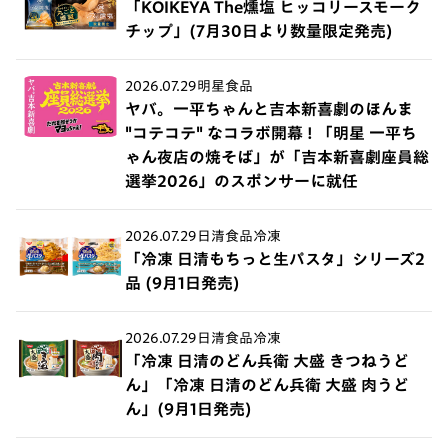
「KOIKEYA The燻塩 ヒッコリースモーク
チップ」(7月30日より数量限定発売)
2026.07.29
明星食品
ヤバ。一平ちゃんと吉本新喜劇のほんま
"コテコテ" なコラボ開幕 ! 「明星 一平ち
ゃん夜店の焼そば」が「吉本新喜劇座員総
選挙2026」のスポンサーに就任
2026.07.29
日清食品冷凍
「冷凍 日清もちっと生パスタ」シリーズ2
品 (9月1日発売)
2026.07.29
日清食品冷凍
「冷凍 日清のどん兵衛 大盛 きつねうど
ん」「冷凍 日清のどん兵衛 大盛 肉うど
ん」(9月1日発売)