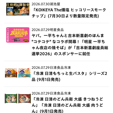
2026.07.30
湖池屋
「KOIKEYA The燻塩 ヒッコリースモーク
チップ」(7月30日より数量限定発売)
2026.07.29
明星食品
ヤバ。一平ちゃんと吉本新喜劇のほんま
"コテコテ" なコラボ開幕 ! 「明星 一平ち
ゃん夜店の焼そば」が「吉本新喜劇座員総
選挙2026」のスポンサーに就任
2026.07.29
日清食品冷凍
「冷凍 日清もちっと生パスタ」シリーズ2
品 (9月1日発売)
2026.07.29
日清食品冷凍
「冷凍 日清のどん兵衛 大盛 きつねうど
ん」「冷凍 日清のどん兵衛 大盛 肉うど
ん」(9月1日発売)