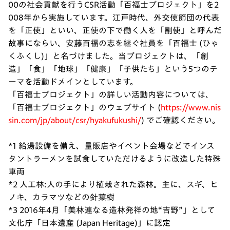
00の社会貢献を行うCSR活動「百福士プロジェクト」を2
008年から実施しています。江戸時代、外交使節団の代表
を「正使」といい、正使の下で働く人を「副使」と呼んだ
故事にならい、安藤百福の志を継ぐ社員を「百福士 (ひゃ
くふくし)」と名づけました。当プロジェクトは、「創
造」「食」「地球」「健康」「子供たち」という5つのテ
ーマを活動ドメインとしています。
「百福士プロジェクト」の詳しい活動内容については、
「百福士プロジェクト」のウェブサイト (
https://www.nis
sin.com/jp/about/csr/hyakufukushi/
) でご確認ください。
*1 給湯設備を備え、量販店やイベント会場などでインス
タントラーメンを試食していただけるように改造した特殊
車両
*2 人工林:人の手により植栽された森林。主に、スギ、ヒ
ノキ、カラマツなどの針葉樹
*3 2016年4月「美林連なる造林発祥の地“吉野”」として
文化庁「日本遺産 (Japan Heritage)」に認定