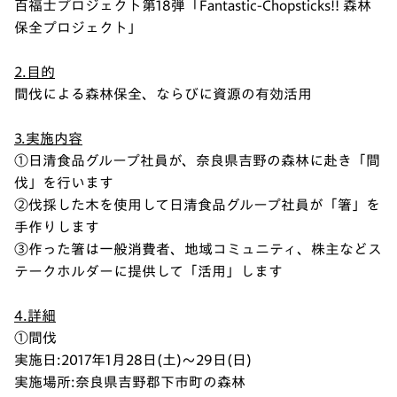
百福士プロジェクト第18弾「Fantastic-Chopsticks!! 森林
保全プロジェクト」
2.目的
間伐による森林保全、ならびに資源の有効活用
3.実施内容
①日清食品グループ社員が、奈良県吉野の森林に赴き「間
伐」を行います
②伐採した木を使用して日清食品グループ社員が「箸」を
手作りします
③作った箸は一般消費者、地域コミュニティ、株主などス
テークホルダーに提供して「活用」します
4.詳細
①間伐
実施日:2017年1月28日(土)～29日(日)
実施場所:奈良県吉野郡下市町の森林