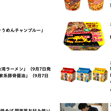
そうめんチャンプルー」
台湾ラーメン」（9月7日発
浜家系豚骨醤油」（9月7日
の焼そば 関西風お好み焼ソ