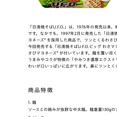
「日清焼そばU.F.O.」は、1976年の発売
です。なかでも、1997年2月に発売した「日清焼
ヨネーズ" を採用した商品で、ツンとくるわさ
今回発売する「日清焼そばU.F.O.ビッグ わさマヨ地獄
さびマヨネーズ" が付いています。麺を覆い尽く
うまみやコクが特徴の「やみつき濃厚エクスト
わいが口いっぱいに広がります。鼻にツンとく
商品特徴
1. 麺
ソースとの絡みが抜群な中太麺。麺重量130g