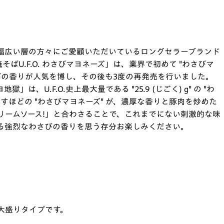
以来、幅広い層の方々にご愛顧いただいているロングセラーブランド
そばU.F.O. わさびマヨネーズ」は、業界で初めて "わさびマ
びの香りが人気を博し、その後も3度の再発売を行いました。
」は、U.F.O.史上最大量である "25.9 (じごく) g" の "わ
すほどの "わさびマヨネーズ" が、濃厚な香りと豚肉を炒めた
リームソース!」と合わさることで、これまでにない刺激的な味
る強烈なわさびの香りを思う存分お楽しみください。
の大盛りタイプです。