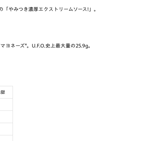
の「やみつき濃厚エクストリームソース!」。
ーズ"。U.F.O.史上最大量の25.9g。
地獄