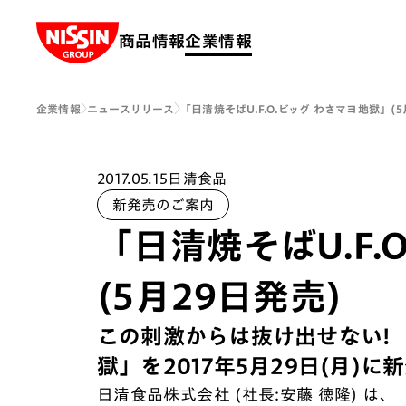
Nissin Group
商品情報
企業情報
企業情報
ニュースリリース
「日清焼そばU.F.O.ビッグ わさマヨ地獄」(5
2017.05.15
日清食品
新発売のご案内
「日清焼そばU.F.
(5月29日発売)
この刺激からは抜け出せない! 「
獄」を2017年5月29日(月)に
日清食品株式会社 (社長:安藤 徳隆) は、