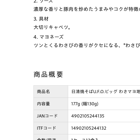
2. ソース
濃厚な香りと豚肉を炒めたうまみやコクが特徴
3. 具材
大切りキャベツ。
4. マヨネーズ
ツンとくるわさびの香りがクセになる、"わさびマヨネ
商品概要
商品名
日清焼そばU.F.O.ビッグ わさマヨ
内容量
177g (麺130g)
JANコード
4902105244135
ITFコード
14902105244132