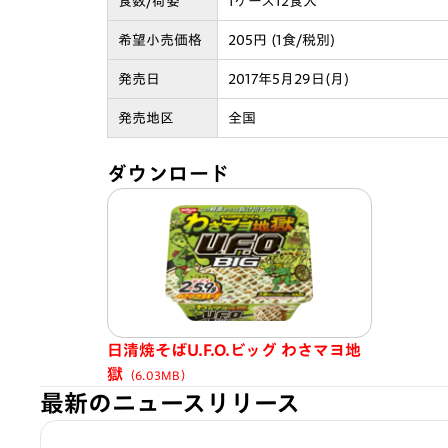
食数/荷姿
1ケース12食入
希望小売価格
205円 (1食/税別)
発売日
2017年5月29日(月)
発売地区
全国
ダウンロード
日清焼そばU.F.O.ビッグ わさマヨ地
獄
（6.03MB）
最新のニュースリリース