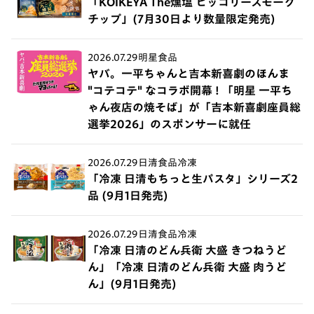
「KOIKEYA The燻塩 ヒッコリースモーク
チップ」(7月30日より数量限定発売)
2026.07.29
明星食品
ヤバ。一平ちゃんと吉本新喜劇のほんま
"コテコテ" なコラボ開幕 ! 「明星 一平ち
ゃん夜店の焼そば」が「吉本新喜劇座員総
選挙2026」のスポンサーに就任
2026.07.29
日清食品冷凍
「冷凍 日清もちっと生パスタ」シリーズ2
品 (9月1日発売)
2026.07.29
日清食品冷凍
「冷凍 日清のどん兵衛 大盛 きつねうど
ん」「冷凍 日清のどん兵衛 大盛 肉うど
ん」(9月1日発売)