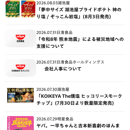
2026.08.03
湖池屋
「夢中サイズ 湖池屋プライドポテト 神の
り塩 / ぞっこん岩塩」(8月3日発売)
2026.07.31
日清食品
「令和8年 熊本地震」による被災地域への
支援について
2026.07.31
日清食品ホールディングス
会社人事について
2026.07.30
湖池屋
「KOIKEYA The燻塩 ヒッコリースモーク
チップ」(7月30日より数量限定発売)
2026.07.29
明星食品
ヤバ。一平ちゃんと吉本新喜劇のほんま