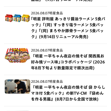
2026.08.07
明星食品
｢明星 評判屋 あっさり醤油ラーメン 5食パ
ック」｢(同) すっきり塩ラーメン 5食パッ
ク」｢(同) まろやか豚骨ラーメン 5食パッ
ク」(9月14日リニューアル発売)
2026.08.07
明星食品
「明星 一平ちゃん夜店の焼そば 関西風お
好み焼ソース味｣コラボパッケージ (2026
年8月下旬より数量限定で順次出荷)
2026.08.07
明星食品
「明星 一平ちゃん夜店の焼そば 袋 からし
マヨ付 5食パック」の新TV-CM 『袋めん
を作る男篇』(8月7日から全国で放映)