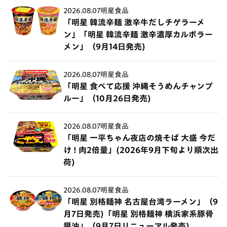
2026.08.07
明星食品
「明星 韓流辛麺 激辛牛だしチゲラーメ
ン」「明星 韓流辛麺 激辛濃厚カルボラー
メン」（9月14日発売)
2026.08.07
明星食品
「明星 食べて応援 沖縄そうめんチャンプ
ルー」（10月26日発売)
2026.08.07
明星食品
「明星 一平ちゃん夜店の焼そば 大盛 今だ
け ! 肉2倍量」(2026年9月下旬より順次出
荷)
2026.08.07
明星食品
「明星 別格麺神 名古屋台湾ラーメン」（9
月7日発売)「明星 別格麺神 横浜家系豚骨
醤油」（9月7日リニューアル発売)