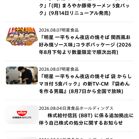
ク」｢(同) まろやか豚骨ラーメン 5食パッ
ク」(9月14日リニューアル発売)
2026.08.07
明星食品
「明星 一平ちゃん夜店の焼そば 関西風お
好み焼ソース味｣コラボパッケージ (2026
年8月下旬より数量限定で順次出荷)
2026.08.07
明星食品
「明星 一平ちゃん夜店の焼そば 袋 からし
マヨ付 5食パック」の新TV-CM 『袋めん
を作る男篇』(8月7日から全国で放映)
2026.08.04
日清食品ホールディングス
株式給付信託 (BBT) に係る追加拠出に
伴う自己株式の処分に関するお知らせ