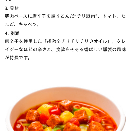
3. 具材
豚肉ベースに唐辛子を練りこんだ“チリ謎肉”、トマト、た
まご、キャベツ。
4. 別添
唐辛子を使用した「超激辛チリチリチリ♪オイル」。クレ
イジーなほどの辛さと、食欲をそそる香ばしい燻製の風味
が特長です。