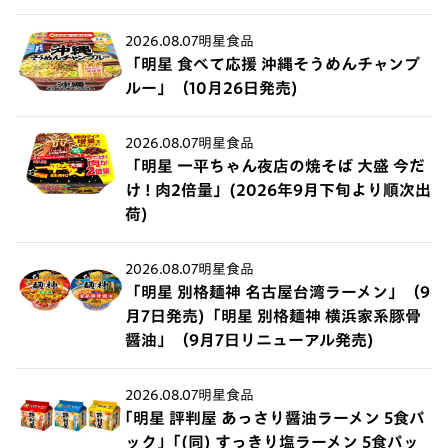
2026.08.07
明星食品
「明星 食べて応援 沖縄そうめんチャンプ
ルー」（10月26日発売)
2026.08.07
明星食品
「明星 一平ちゃん夜店の焼そば 大盛 今だ
け ! 肉2倍量」(2026年9月下旬より順次出
荷)
2026.08.07
明星食品
「明星 別格麺神 名古屋台湾ラーメン」（9
月7日発売)「明星 別格麺神 横浜家系豚骨
醤油」（9月7日リニューアル発売)
2026.08.07
明星食品
｢明星 評判屋 あっさり醤油ラーメン 5食パ
ック」｢(同) すっきり塩ラーメン 5食パッ