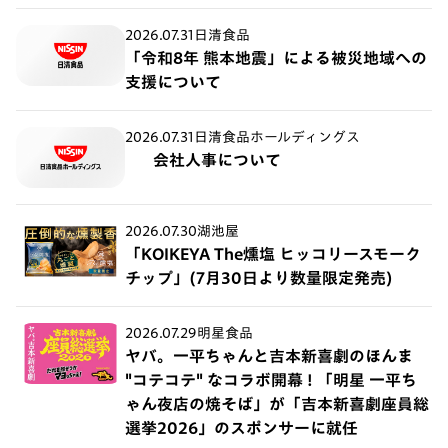
2026.07.31
日清食品
「令和8年 熊本地震」による被災地域への
支援について
2026.07.31
日清食品ホールディングス
会社人事について
2026.07.30
湖池屋
「KOIKEYA The燻塩 ヒッコリースモーク
チップ」(7月30日より数量限定発売)
2026.07.29
明星食品
ヤバ。一平ちゃんと吉本新喜劇のほんま
"コテコテ" なコラボ開幕 ! 「明星 一平ち
ゃん夜店の焼そば」が「吉本新喜劇座員総
選挙2026」のスポンサーに就任