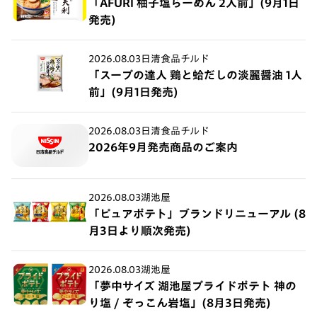
「AFURI 柚子塩らーめん 2人前」(9月1日
発売)
2026.08.03
日清食品チルド
「スープの達人 鶏と蛤だしの淡麗醤油 1人
前」(9月1日発売)
2026.08.03
日清食品チルド
2026年9月発売商品のご案内
2026.08.03
湖池屋
「ピュアポテト」ブランドリニューアル (8
月3日より順次発売)
2026.08.03
湖池屋
「夢中サイズ 湖池屋プライドポテト 神の
り塩 / ぞっこん岩塩」(8月3日発売)