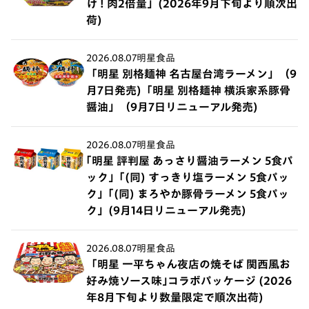
け ! 肉2倍量」(2026年9月下旬より順次出
荷)
2026.08.07
明星食品
「明星 別格麺神 名古屋台湾ラーメン」（9
月7日発売)「明星 別格麺神 横浜家系豚骨
醤油」（9月7日リニューアル発売)
2026.08.07
明星食品
｢明星 評判屋 あっさり醤油ラーメン 5食パ
ック」｢(同) すっきり塩ラーメン 5食パッ
ク」｢(同) まろやか豚骨ラーメン 5食パッ
ク」(9月14日リニューアル発売)
2026.08.07
明星食品
「明星 一平ちゃん夜店の焼そば 関西風お
好み焼ソース味｣コラボパッケージ (2026
年8月下旬より数量限定で順次出荷)