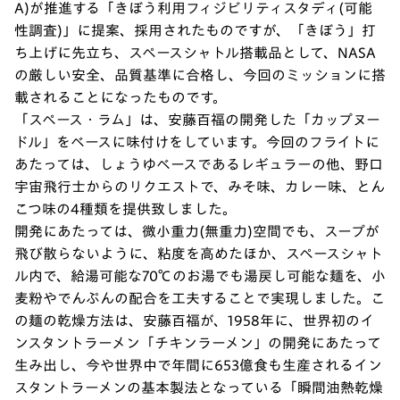
A)が推進する「きぼう利用フィジビリティスタディ(可能
性調査)」に提案、採用されたものですが、「きぼう」打
ち上げに先立ち、スペースシャトル搭載品として、NASA
の厳しい安全、品質基準に合格し、今回のミッションに搭
載されることになったものです。
「スペース・ラム」は、安藤百福の開発した「カップヌー
ドル」をベースに味付けをしています。今回のフライトに
あたっては、しょうゆベースであるレギュラーの他、野口
宇宙飛行士からのリクエストで、みそ味、カレー味、とん
こつ味の4種類を提供致しました。
開発にあたっては、微小重力(無重力)空間でも、スープが
飛び散らないように、粘度を高めたほか、スペースシャト
ル内で、給湯可能な70℃のお湯でも湯戻し可能な麺を、小
麦粉やでんぷんの配合を工夫することで実現しました。こ
の麺の乾燥方法は、安藤百福が、1958年に、世界初のイ
ンスタントラーメン「チキンラーメン」の開発にあたって
生み出し、今や世界中で年間に653億食も生産されるイン
スタントラーメンの基本製法となっている「瞬間油熱乾燥