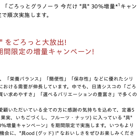
1
、「ごろっとグラノーラ 今だけ "具" 30%増量*
キャン
定で順次実施します。
具" をごろっと大放出!
期間限定の増量キャンペーン!
から、「栄養バランス」「簡便性」「保存性」などに優れたシリ
における需要が伸長しています。中でも、日清シスコの「ごろ
買い求めやすさ」「選べるバリエーションの豊富さ」で多くの
愛顧いただいている全ての方に感謝の気持ちを込めて、定番5
果実、いちごづくし、フルーツ・ナッツ) に入っている "具"
 30%増量キャンペーン」を期間限定で実施します。いつもより
会に、"具ood (グッド) !" なおいしさをぜひお楽しみくださ