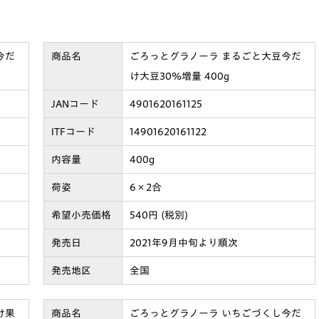
今だ
商品名
ごろっとグラノーラ まるごと大豆今だ
け大豆30%増量 400g
JANコード
4901620161125
ITFコード
14901620161122
内容量
400g
荷姿
6×2合
希望小売価格
540円 (税別)
発売日
2021年9月中旬より順次
発売地区
全国
け果
商品名
ごろっとグラノーラ いちごづくし今だ