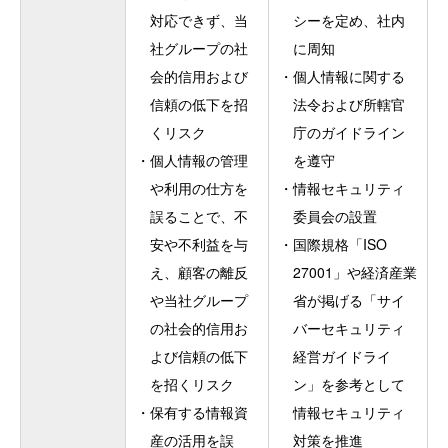
対応できず、当
シーを定め、社内
社グループの社
に周知
会的信用および
・
個人情報に関する
信頼の低下を招
法令および所轄官
くリスク
庁のガイドライン
・
個人情報の管理
を遵守
や利用の仕方を
・
情報セキュリティ
誤ることで、不
委員会の設置
安や不利益を与
・
国際規格「ISO
え、顧客の離反
27001」や経済産業
や当社グループ
省が掲げる「サイ
の社会的信用お
バーセキュリティ
よび信頼の低下
経営ガイドライ
を招くリスク
ン」を参考として
・
保有する情報資
情報セキュリティ
産の活用を誤
対策を推進