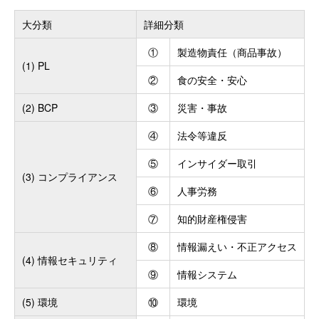
大分類
詳細分類
①
製造物責任（商品事故）
(1) PL
②
食の安全・安心
(2) BCP
③
災害・事故
④
法令等違反
⑤
インサイダー取引
(3) コンプライアンス
⑥
人事労務
⑦
知的財産権侵害
⑧
情報漏えい・不正アクセス
(4) 情報セキュリティ
⑨
情報システム
(5) 環境
⑩
環境