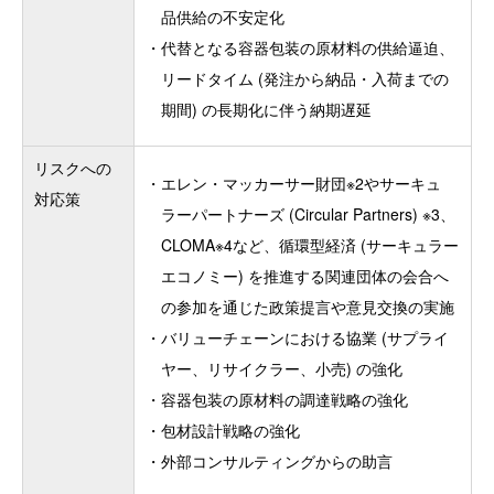
品供給の不安定化
・
代替となる容器包装の原材料の供給逼迫、
リードタイム (発注から納品・入荷までの
期間) の長期化に伴う納期遅延
リスクへの
・
エレン・マッカーサー財団※2やサーキュ
対応策
ラーパートナーズ (Circular Partners) ※3、
CLOMA※4など、循環型経済 (サーキュラー
エコノミー) を推進する関連団体の会合へ
の参加を通じた政策提言や意見交換の実施
・
バリューチェーンにおける協業 (サプライ
ヤー、リサイクラー、小売) の強化
・
容器包装の原材料の調達戦略の強化
・
包材設計戦略の強化
・
外部コンサルティングからの助言