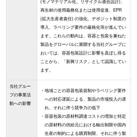
(モノマテリアル化、リサイクル適合設計)、
再生材の使用義務化または使用促進、EPR
(拡大生産者責任) の強化、デポジット制度の
導入、ラベリング要件の厳格化等が進んでい
ます。これらの動向は、容器と包装を兼ねた
製品をグローバルに展開する当社グループに
おいては、容器包装設計に影響を及ぼし得る
ことから、「新興リスク」として認識してい
ます。
当社グルー
・
地域ごとの容器包装規制やラベリング要件
プの事業活
への対応遅延による、製品の市場投入の遅
動への影響
れ、それに伴う競争力の低下
・
容器包装の原材料調達コストの増加と特定
の原材料の供給元における輸出制限や国内
生産の制約による購買制限、それに伴う製