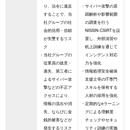
り、法令に違反
・
サイバー攻撃の原
することで、当
因解析や影響範囲
社グループの社
の調査を行う
会的信用・信頼
NISSIN-CSIRTを設
が失墜するリス
置し、外部演習や
ク
机上訓練を通じて
・
当社グループの
インシデント対応
従業員の故意・
力を強化
過失、第三者に
・
情報処理安全確保
よるサイバー攻
支援士等のIT専門
撃などの不正ア
スキルを保有する
クセスにより、
人材の採用を強化
情報の流出や消
・
定期的なeラーニン
失、ならびに金
グによる理解度
銭的被害などが
チェックやセキュ
発生するリスク
リティ訓練の実施