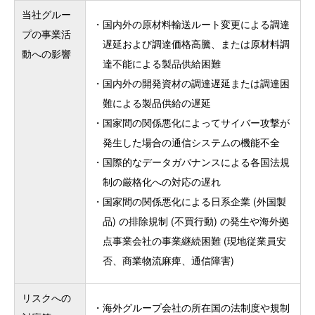
当社グルー
・
国内外の原材料輸送ルート変更による調達
プの事業活
遅延および調達価格高騰、または原材料調
動への影響
達不能による製品供給困難
・
国内外の開発資材の調達遅延または調達困
難による製品供給の遅延
・
国家間の関係悪化によってサイバー攻撃が
発生した場合の通信システムの機能不全
・
国際的なデータガバナンスによる各国法規
制の厳格化への対応の遅れ
・
国家間の関係悪化による日系企業 (外国製
品) の排除規制 (不買行動) の発生や海外拠
点事業会社の事業継続困難 (現地従業員安
否、商業物流麻痺、通信障害)
リスクへの
・
海外グループ会社の所在国の法制度や規制