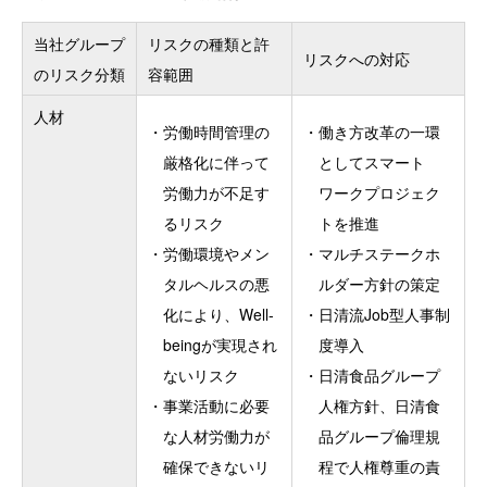
当社グループ
リスクの種類と許
リスクへの対応
のリスク分類
容範囲
人材
・
労働時間管理の
・
働き方改革の一環
厳格化に伴って
としてスマート
労働力が不足す
ワークプロジェク
るリスク
トを推進
・
労働環境やメン
・
マルチステークホ
タルヘルスの悪
ルダー方針の策定
化により、Well-
・
日清流Job型人事制
beingが実現され
度導入
ないリスク
・
日清食品グループ
・
事業活動に必要
人権方針、日清食
な人材労働力が
品グループ倫理規
確保できないリ
程で人権尊重の責