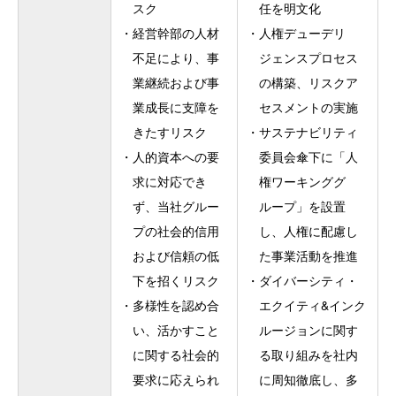
スク
任を明文化
・
経営幹部の人材
・
人権デューデリ
不足により、事
ジェンスプロセス
業継続および事
の構築、リスクア
業成長に支障を
セスメントの実施
きたすリスク
・
サステナビリティ
・
人的資本への要
委員会傘下に「人
求に対応でき
権ワーキンググ
ず、当社グルー
ループ」を設置
プの社会的信用
し、人権に配慮し
および信頼の低
た事業活動を推進
下を招くリスク
・
ダイバーシティ・
・
多様性を認め合
エクイティ&インク
い、活かすこと
ルージョンに関す
に関する社会的
る取り組みを社内
要求に応えられ
に周知徹底し、多