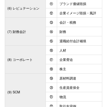
⑪
ブランド価値毀損
(6) レピュテーション
⑫
企業イメージ毀損・風評
⑬
会計・税務
(7) 財務会計
⑭
財務
⑮
退職給付会計補填
⑯
人材
(8) コーポレート
⑰
企業脅迫
⑱
株主
⑲
原材料調達
⑳
生産資産保全
(9) SCM
㉑
物流
㉒
取引先貸倒