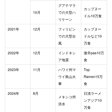
グアテマラ
カップヌー
10月
での大型ハ
ドル10万食
リケーン
2021年
12月
フィリピン
カップヌー
での大型台
ドルなど10
風
万食
2022年
12月
インドネシ
激辛pas10万
ア地震
食
2023年
11月
ハワイ州マ
Top
ウイ島山火
Ramen15万
事
食
2024年
8月
日清ラーメ
メキシコ州
ンアジア10
洪水
万食