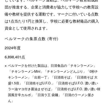
団が推進する、企業と消費者が協力して学校への教育設
備や教材を提供する運動です。マークに付いている点数
は1点当たり1円と換算し、学校に必要な教材備品の購入
資金として使用されます。
ベルマークの集票点数 (寄付)
2024年度
6,898,401点
※
ベルマークを付けた製品は、日清食品の「チキンラーメン」
「チキンラーメンMini」「チキンラーメンどんぶり」「0秒チ
キンラーメン」「出前一丁」「日清焼そば」「日清焼そば 大
盛1.5倍」「日清焼そばU.F.O.」「日清焼そばU.F.O. 濃い濃い
ラー油マヨ付き醤油まぜそば」「日清焼そばU.F.O. 濃い濃い韓
国風甘辛カルボ」「日清ラ王 袋麺」「日清のラーメン屋さ
ん」