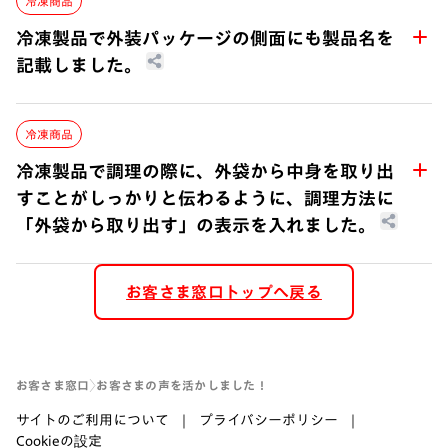
冷凍商品
冷凍製品で外装パッケージの側面にも製品名を
記載しました。
日清の冷凍製品では、冷凍庫内で製品を縦にして保管した
冷凍商品
際にも製品の区別がつきやすくして欲しいとのご要望にお
応えし、「日清スパ王プレミアム」各種で外装パッケージ
冷凍製品で調理の際に、外袋から中身を取り出
の側面にも製品名を記載するようにしました。
すことがしっかりと伝わるように、調理方法に
「外袋から取り出す」の表示を入れました。
日清の冷凍製品では、お客様が調理する際に外袋から中身
お客さま窓口トップへ戻る
を取り出すことが分かりづらく、そのまま電子レンジにか
けて調理してしまう事例がありました。そのため、調理方
法に「外袋に取り出す」と目立つように表記するようにし
ました。現在表記のない製品も順次対応の予定です。
お客さま窓口
お客さまの声を活かしました！
サイトのご利用について
プライバシーポリシー
Cookieの設定