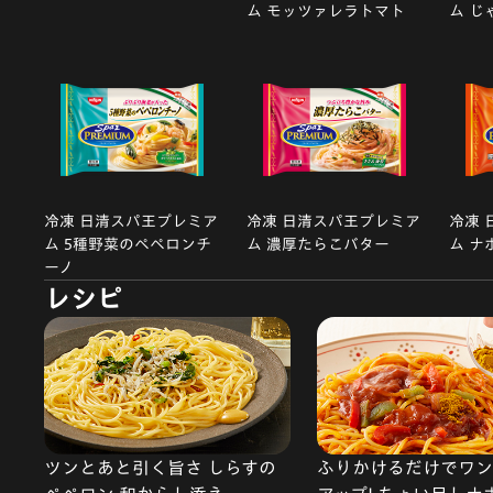
ム モッツァレラトマト
ム じ
冷凍 日清スパ王プレミア
冷凍 日清スパ王プレミア
冷凍 
ム 5種野菜のペペロンチ
ム 濃厚たらこバター
ム ナ
ーノ
レシピ
ツンとあと引く旨さ しらすの
ふりかけるだけでワン