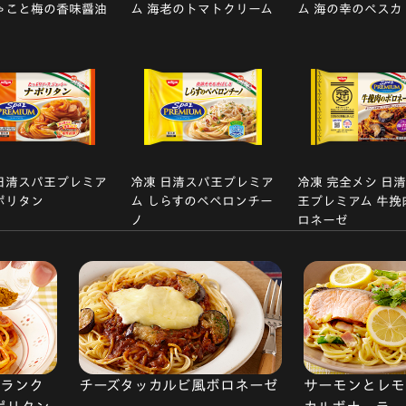
ゃこと梅の香味醤油
ム 海老のトマトクリーム
ム 海の幸のペスカ
日清スパ王プレミア
冷凍 日清スパ王プレミア
冷凍 完全メシ 日
ポリタン
ム しらすのペペロンチー
王プレミアム 牛挽
ノ
ロネーゼ
ランク
チーズタッカルビ風ボロネーゼ
サーモンとレモ