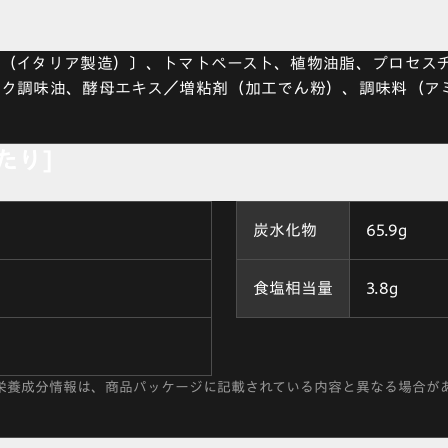
（イタリア製造）〕、トマトペースト、植物油脂、プロセス
ック調味油、酵母エキス／増粘剤（加工でん粉）、調味料（ア
当たり]
炭水化物
65.9g
食塩相当量
3.8g
栄養成分情報は、商品パッケージに記載されている内容と異なる場合が