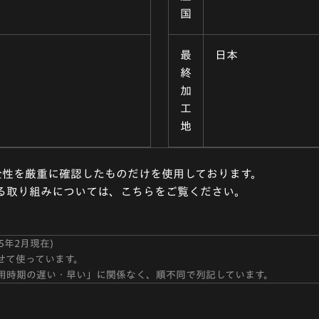
国
最
日本
終
加
工
地
全性を厳重に確認したものだけを使用しております。
る取り組みについては、こちらをご覧ください。
5年2月現在)
せて使っています。
用時期の遅い・早い」に関係なく、順不同で列記しています。