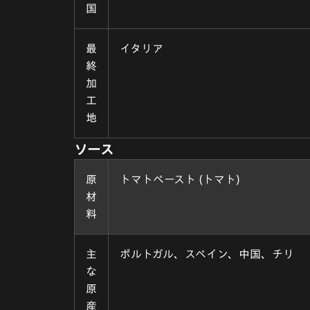
国
最
イタリア
終
加
工
地
ソース
原
トマトペースト (トマト)
材
料
主
ポルトガル、スペイン、中国、チリ
な
原
産