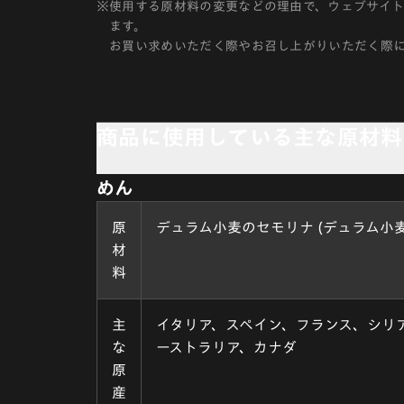
※
使用する原材料の変更などの理由で、ウェブサイ
ます。
お買い求めいただく際やお召し上がりいただく際
商品に使用している主な原材料
めん
原
デュラム小麦のセモリナ (デュラム小麦
材
料
主
イタリア、スペイン、フランス、シリ
な
ーストラリア、カナダ
原
産