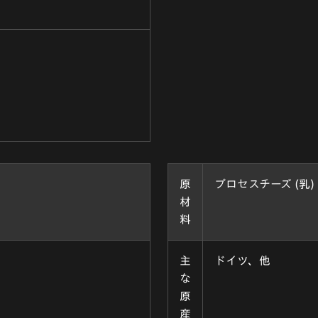
原
プロセスチーズ (乳)
材
料
主
ドイツ、他
な
原
産