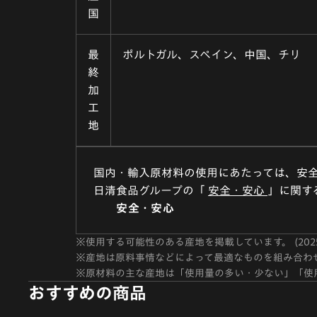
国
最
ポルトガル、スペイン、中国、チリ
終
加
工
地
国内・輸入原材料の使用にあたっては、安
日清食品グループの「
安全・安心
」に関す
安全・安心
※
使用する可能性のある産地を掲載しています。 (202
※
産地は原料事情などによって最適なものを組み合わ
※
原材料の主な産地は「使用量の多い・少ない」「使
おすすめの商品