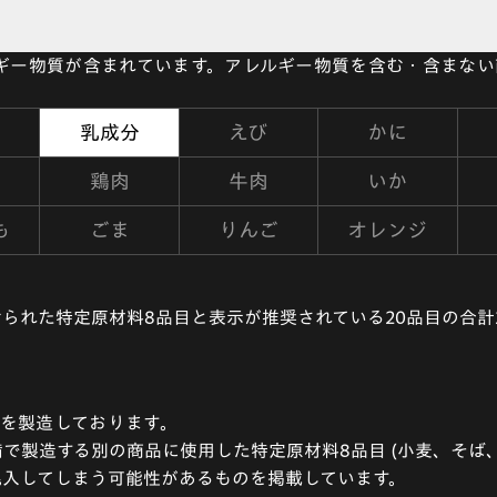
ルギー物質が含まれています。アレルギー物質を含む・含まな
乳成分
えび
かに
鶏肉
牛肉
いか
も
ごま
りんご
オレンジ
られた特定原材料8品目と表示が推奨されている20品目の合計
を製造しております。
で製造する別の商品に使用した特定原材料8品目 (小麦、そば、
混入してしまう可能性があるものを掲載しています。