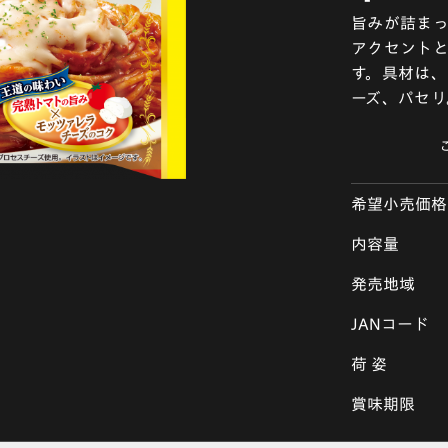
旨みが詰ま
アクセントと
す。具材は、
ーズ、パセリ
希望小売価格
内容量
発売地域
JANコード
荷 姿
賞味期限