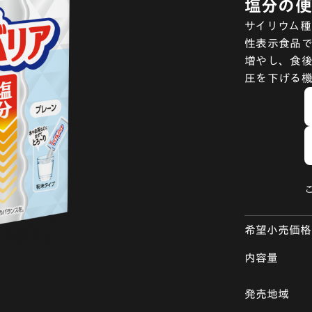
塩分の便
サイリウム
性表示食品
増やし、食
圧を下げる
希望小売価格
内容量
発売地域