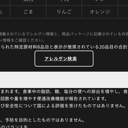
も
ごま
りんご
オレンジ
掲載されているアレルゲン情報と、商品パッケージに記載されている内
ン情報をご確認ください。
られた特定原材料8品目と表示が推奨されている20品目の合計
アレルゲン検索
含まれます。食事中の脂肪、糖、塩分の便への排出を増やし、
の回数や量を増やす便通改善機能が報告されています。
及び安全性について国による評価を受けたものではありません
療、予防を目的としたものではありません。
事のバランスを。