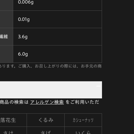
0.006g
0.01g
繊維
3.6g
6.0g
あります。ご購入、お召し上がりの際には、お手元の商
い商品の検索は
アレルゲン検索
をご利用いただ
カシューナッツ
落花生
くるみ
さけ
さば
いくら