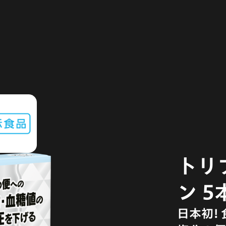
トリ
ン 5
日本初!