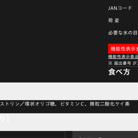
JANコード
荷 姿
必要な水の目
機能性表示
機能性表示食
※ 届出番号 (
食べ方
ストリン／環状オリゴ糖、ビタミンＣ、微粒二酸化ケイ素
り]