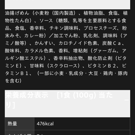
油揚げめん（小麦粉（国内製造）、植物油脂、食塩、植
物性たん白）、ソース（糖類、乳等を主要原料とする食
品、食塩、香辛料、チキン調味料、プロセスチーズ、粉
末みそ、カレー粉）／加工でん粉、乳化剤、調味料（ア
ミノ酸等）、かんすい、カロチノイド色素、炭酸Ｃａ、
酸味料、カラメル色素、香料、増粘剤（グァーガム、ア
ルギン酸エステル）、香辛料抽出物、酸化防止剤（ビタ
ミンＥ）、甘味料（スクラロース）、ビタミンＢ２、ビ
タミンＢ１、（一部に小麦・乳成分・大豆・鶏肉・豚肉
を含む）
栄養成分表示 [1食 (100g) 当た
り]
熱量
476kcal