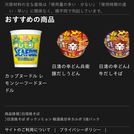
※
原材料の主な産地は「使用量の多い・少ない」「使用時期の遅
い・早い」に関係なく、順不同で列記しています。
おすすめの商品
日清の辛どん兵衛
日清の辛どん兵
豚だしうどん
牛だしそば
カップヌードル レ
モンシーフードヌー
ドル
商品情報
日清焼そば
日清焼そば ポックンミョン 韓国風甘辛カルボ 5食パック
サイトのご利用について
プライバシーポリシー