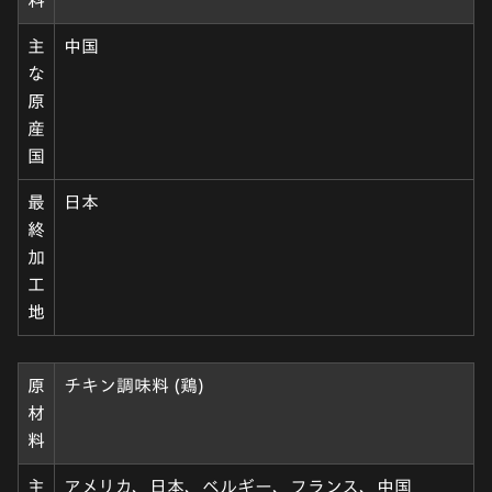
料
主
中国
な
原
産
国
最
日本
終
加
工
地
原
チキン調味料 (鶏)
材
料
主
アメリカ、日本、ベルギー、フランス、中国