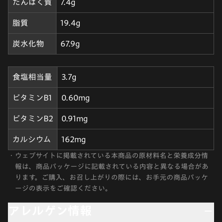
たんぱく質
7.4g
脂質
19.4g
炭水化物
67.9g
食塩相当量
3.7g
ビタミンB1
0.60mg
ビタミンB2
0.91mg
カルシウム
162mg
・
ウェブサイトに掲載されている本商品の原材料名と栄養成分情
報は、商品パッケージに記載されている内容と異なる場合があ
ります。ご購入、お召し上がりの際には、お手元の商品パッケ
ージの表示をご確認ください。
アレルゲン情報