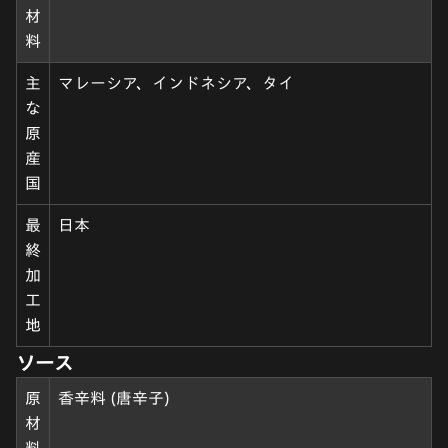
材
料
主
マレーシア、インドネシア、タイ
な
原
産
国
最
日本
終
加
工
地
ソース
原
香辛料 (唐辛子)
材