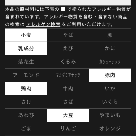
本品の原材料には下表の ■ で塗られたアレルギー物質が
含まれています。アレルギー物質を含む・含まない商品
の検索は
アレルゲン検索
をご利用いただけます。
小麦
そば
卵
乳成分
えび
かに
カシューナッツ
落花生
くるみ
マカダミアナッツ
アーモンド
豚肉
鶏肉
牛肉
いか
さけ
さば
いくら
あわび
大豆
やまいも
ごま
りんご
オレンジ