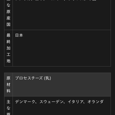
な
原
産
国
最
日本
終
加
工
地
原
プロセスチーズ (乳)
材
料
主
デンマーク、スウェーデン、イタリア、オランダ
な
原